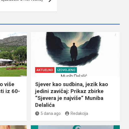
AKTUELNO
IZDVOJENO
o više
Sjever kao sudbina, jezik kao
ti iz 60-
jedini zavičaj: Prikaz zbirke
“Sjevera je najviše” Muniba
Delalića
5 dana ago
Redakcija