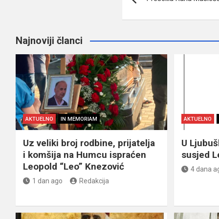
članaka
Najnoviji članci
AKTUELNO
IN MEMORIAM
AKTUELNO
Uz veliki broj rodbine, prijatelja
U Ljubu
i komšija na Humcu ispraćen
susjed L
Leopold “Leo” Knezović
4 dana a
1 dan ago
Redakcija