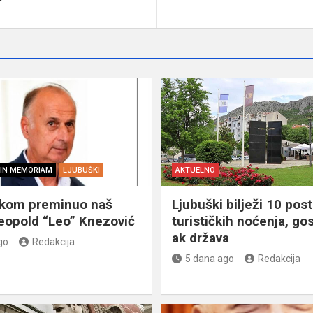
IN MEMORIAM
LJUBUŠKI
AKTUELNO
škom preminuo naš
Ljubuški bilježi 10 post
eopold “Leo” Knezović
turističkih noćenja, gos
ak država
go
Redakcija
5 dana ago
Redakcija