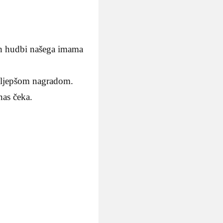
ih hudbi našega imama
ajljepšom nagradom.
nas čeka.