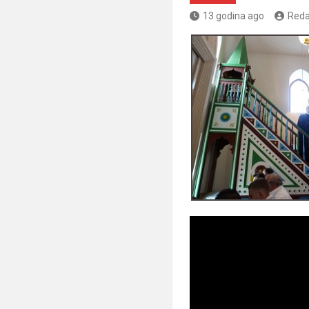
13 godina ago
Reda