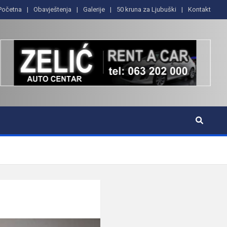
Početna
Obavještenja
Galerije
50 kruna za Ljubuški
Kontakt