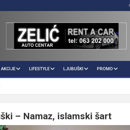
AKCIJE
LIFESTYLE
LJUBUŠKI
PROMO
t
ški – Namaz, islamski šart