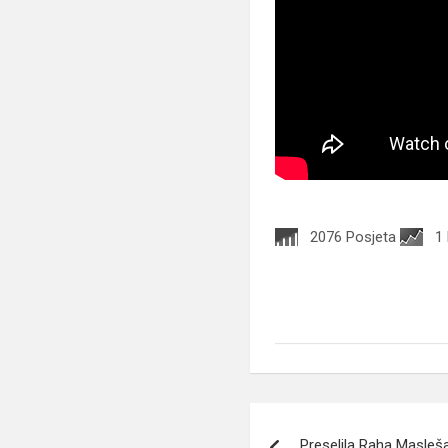
2076 Posjeta
1
Navigacija
Preselila Raha Masleš