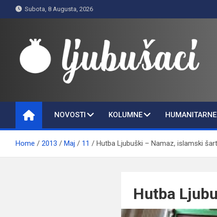
Skip
Subota, 8 Augusta, 2026
to
content
Ljubušaci
Svom voljenom gradu
NOVOSTI
KOLUMNE
HUMANITARNE 
Home
2013
Maj
11
Hutba Ljubuški – Namaz, islamski šar
Hutba Ljubu