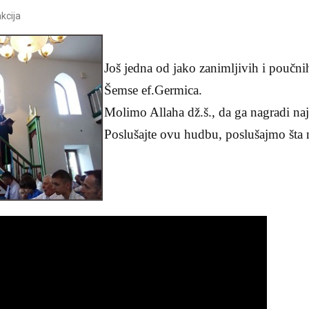
kcija
Još jedna od jako zanimljivih i poučn
Šemse ef.Germica.
Molimo Allaha dž.š., da ga nagradi n
Poslušajte ovu hudbu, poslušajmo šta 