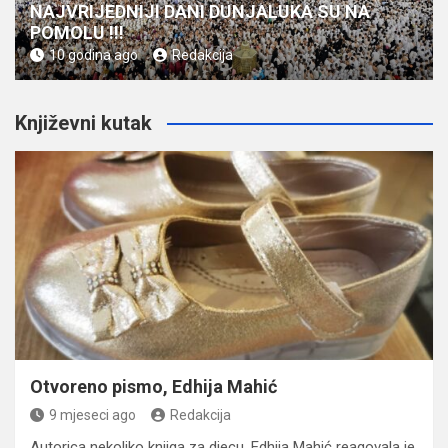
NAJVRIJEDNIJI DANI DUNJALUKA SU NA
POMOLU !!!
10 godina ago
Redakcija
Književni kutak
Otvoreno pismo, Edhija Mahić
9 mjeseci ago
Redakcija
Autorica nekoliko knjiga za djecu, Edhija Mahić reagovala je