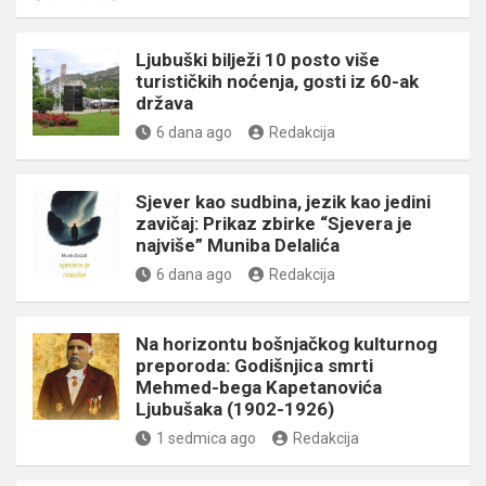
Ljubuški bilježi 10 posto više
turističkih noćenja, gosti iz 60-ak
država
6 dana ago
Redakcija
Sjever kao sudbina, jezik kao jedini
zavičaj: Prikaz zbirke “Sjevera je
najviše” Muniba Delalića
6 dana ago
Redakcija
Na horizontu bošnjačkog kulturnog
preporoda: Godišnjica smrti
Mehmed-bega Kapetanovića
Ljubušaka (1902-1926)
1 sedmica ago
Redakcija