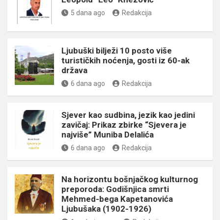
5 dana ago
Redakcija
Ljubuški bilježi 10 posto više
turističkih noćenja, gosti iz 60-ak
država
6 dana ago
Redakcija
Sjever kao sudbina, jezik kao jedini
zavičaj: Prikaz zbirke “Sjevera je
najviše” Muniba Delalića
6 dana ago
Redakcija
Na horizontu bošnjačkog kulturnog
preporoda: Godišnjica smrti
Mehmed-bega Kapetanovića
Ljubušaka (1902-1926)