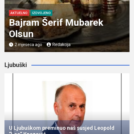
AKTUELNO
IZDVOJENO
Bajram Šerif Mubarek
Olsun
2 mjeseca ago
Redakcija
Ljubuški
U Ljubuškom preminuo naš susjed Leopold