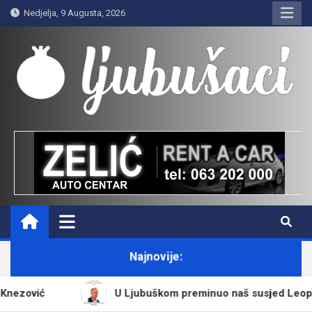
Skip
Nedjelja, 9 Augusta, 2026
to
content
Ljubušaci
Svom voljenom gradu
Najnovije:
Ljubuškom preminuo naš susjed Leopold “Leo” Knezović