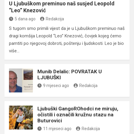
U Ljubuškom preminuo naš susjed Leopold
“Leo” Knezović
5 dana ago
Redakcija
S tugom smo primili vijest da je u Ljubuškom preminuo naš
dragi komšija Leopold “Leo” Knezović, čovjek kojeg ćemo
pamtiti po njegovoj dobroti, poštenju i ljudskosti. Leo je bio
više…
Munib Delalic: POVRATAK U
LJUBUŠKI
9 mjeseci ago
Redakcija
Ljubuški GangoROhodci ne miruju,
očistili i označili kružnu stazu na
Buturovici
11 mjeseci ago
Redakcija