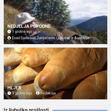
NEDJELJA POPODNE
1 godina ago
Esad Sadiković, Žabljačanin, Ljubušak iz Australije
HLJEB
3 godine ago
Redakcija
Iz ljubuške prošlosti