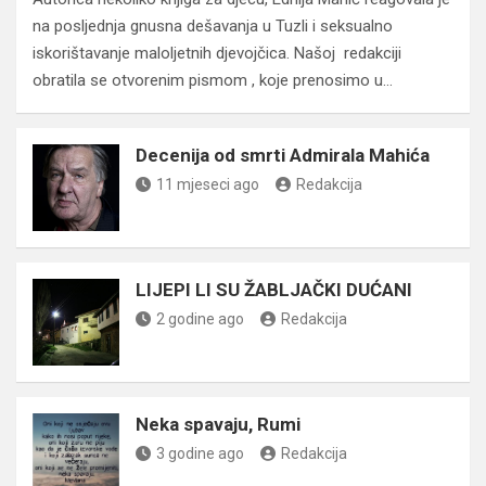
na posljednja gnusna dešavanja u Tuzli i seksualno
iskorištavanje maloljetnih djevojčica. Našoj redakciji
obratila se otvorenim pismom , koje prenosimo u…
Decenija od smrti Admirala Mahića
11 mjeseci ago
Redakcija
LIJEPI LI SU ŽABLJAČKI DUĆANI
2 godine ago
Redakcija
Neka spavaju, Rumi
3 godine ago
Redakcija