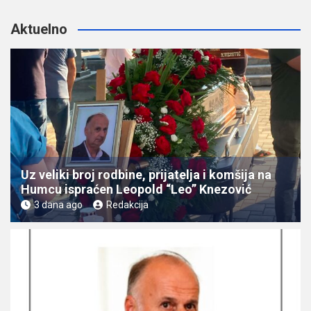
Aktuelno
Uz veliki broj rodbine, prijatelja i komšija na
Humcu ispraćen Leopold “Leo” Knezović
3 dana ago
Redakcija