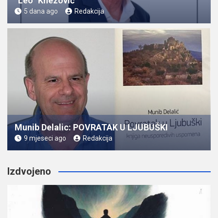
“Leo” Knezović
5 dana ago
Redakcija
Munib Delalic: POVRATAK U LJUBUŠKI
9 mjeseci ago
Redakcija
Izdvojeno