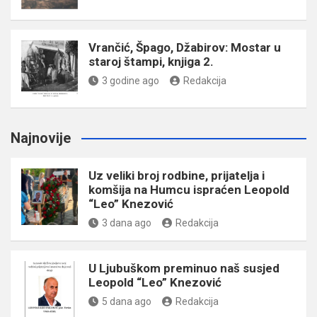
Vrančić, Špago, Džabirov: Mostar u
staroj štampi, knjiga 2.
3 godine ago
Redakcija
Najnovije
Uz veliki broj rodbine, prijatelja i
komšija na Humcu ispraćen Leopold
“Leo” Knezović
3 dana ago
Redakcija
U Ljubuškom preminuo naš susjed
Leopold “Leo” Knezović
5 dana ago
Redakcija