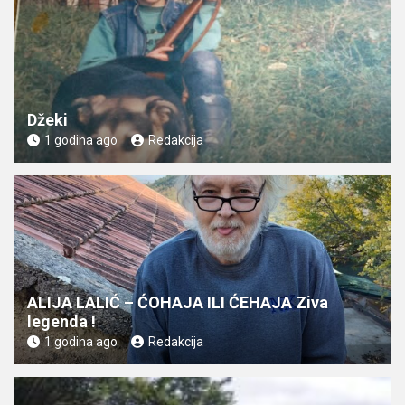
Džeki
1 godina ago
Redakcija
ALIJA LALIĆ – ĆOHAJA ILI ĆEHAJA Ziva
legenda !
1 godina ago
Redakcija