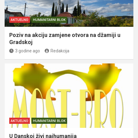
AKTUELNO
HUMANITARNI BLOK
Poziv na akciju zamjene otvora na džamiji u
Gradskoj
3 godine ago
Redakcija
AKTUELNO
HUMANITARNI BLOK
U Danskoj živi najhumanija