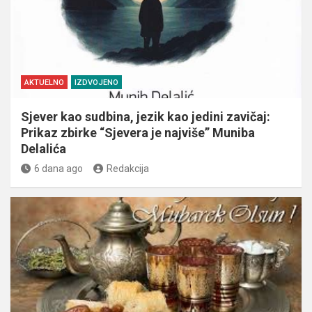
AKTUELNO
IZDVOJENO
Sjever kao sudbina, jezik kao jedini zavičaj:
Prikaz zbirke “Sjevera je najviše” Muniba
Delalića
6 dana ago
Redakcija