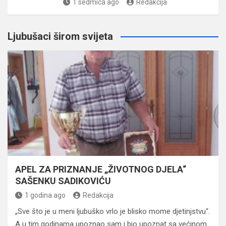
1 sedmica ago
Redakcija
Ljubušaci širom svijeta
APEL ZA PRIZNANJE „ŽIVOTNOG DJELA“
SAŠENKU SADIKOVIĆU
1 godina ago
Redakcija
„Sve što je u meni ljubuško vrlo je blisko mome djetinjstvu“.
A u tim godinama upoznao sam i bio upoznat sa većinom