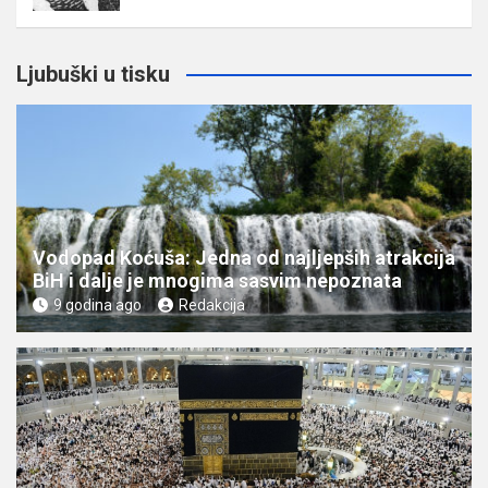
Ljubuški u tisku
Vodopad Koćuša: Jedna od najljepših atrakcija
BiH i dalje je mnogima sasvim nepoznata
9 godina ago
Redakcija