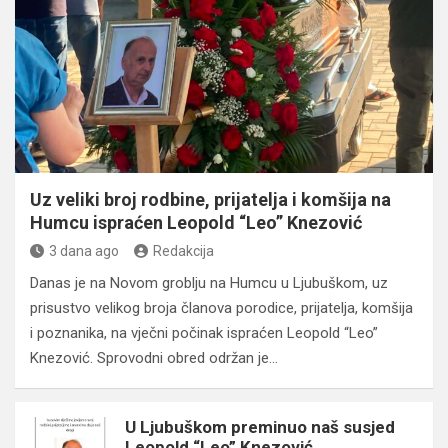
Uz veliki broj rodbine, prijatelja i komšija na
Humcu ispraćen Leopold “Leo” Knezović
3 dana ago
Redakcija
Danas je na Novom groblju na Humcu u Ljubuškom, uz
prisustvo velikog broja članova porodice, prijatelja, komšija
i poznanika, na vječni počinak ispraćen Leopold “Leo”
Knezović. Sprovodni obred održan je…
U Ljubuškom preminuo naš susjed
Leopold “Leo” Knezović