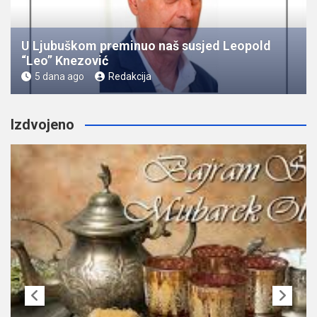
U Ljubuškom preminuo naš susjed Leopold
“Leo” Knezović
5 dana ago
Redakcija
Izdvojeno