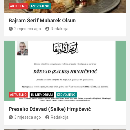
AKTUELNO
IZDVOJENO
Bajram Šerif Mubarek Olsun
2 mjeseca ago
Redakcija
AKTUELNO
IN MEMORIAM
IZDVOJENO
Preselio Dževad (Salke) Hrnjičević
3 mjeseca ago
Redakcija