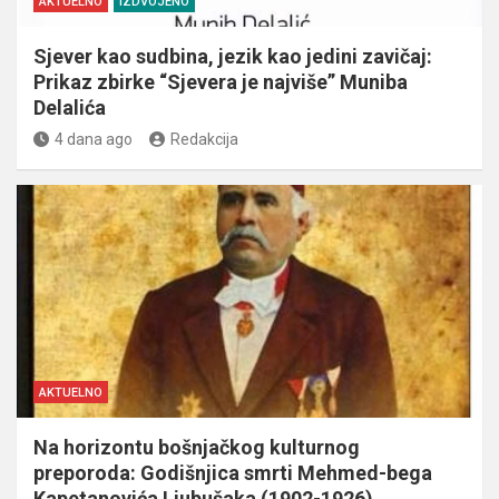
AKTUELNO
IZDVOJENO
Sjever kao sudbina, jezik kao jedini zavičaj:
Prikaz zbirke “Sjevera je najviše” Muniba
Delalića
4 dana ago
Redakcija
AKTUELNO
Na horizontu bošnjačkog kulturnog
preporoda: Godišnjica smrti Mehmed-bega
Kapetanovića Ljubušaka (1902-1926)