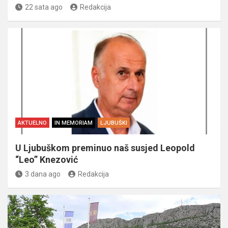
22 sata ago
Redakcija
AKTUELNO
IN MEMORIAM
LJUBUŠKI
U Ljubuškom preminuo naš susjed Leopold
“Leo” Knezović
3 dana ago
Redakcija