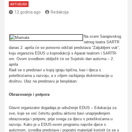
AKTUELNO
12 godina ago
Redakcija
Na sceni Sarajevskog
ratnog teatra SARTR
danas 2. aprila će se ponovno održati predstava “Zaljubljeni vuk”,
koju organizira EDUS u koprodukciji s Aparat teatrom i SARTR-
om. Ovom izvedbom obilježit će se Svjetski dan autizma – 2.
aprila
Radi se o predstavi u kojoj igraju tipična, kao i djeca s
poteškoćama u razvoju, a s ciljem razbijanja diskriminacije u
društvu. Ulaz na predstavu je besplatan.
Obrazovanje i potpora
Glavni organizator događaja je udruženje EDUS – Edukacija za
sve, koje se već četvrtu godinu aktivno bavi unaprjeđenjem
obrazovanja i potpore, prije svega za djecu s poteškoćama u
razvoju. Kako je u EDUS-ovom programu najviše djece s
autizmom, izvedba predstave i popratni materijali koristit će se u