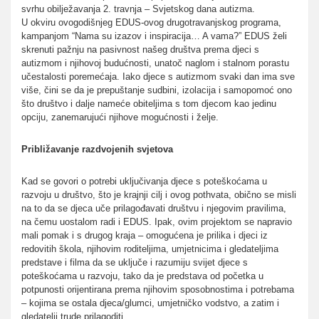
svrhu obilježavanja 2. travnja – Svjetskog dana autizma.
U okviru ovogodišnjeg EDUS-ovog drugotravanjskog programa,
kampanjom “Nama su izazov i inspiracija… A vama?” EDUS želi
skrenuti pažnju na pasivnost našeg društva prema djeci s
autizmom i njihovoj budućnosti, unatoč naglom i stalnom porastu
učestalosti poremećaja. Iako djece s autizmom svaki dan ima sve
više, čini se da je prepuštanje sudbini, izolacija i samopomoć ono
što društvo i dalje nameće obiteljima s tom djecom kao jedinu
opciju, zanemarujući njihove mogućnosti i želje.
Približavanje razdvojenih svjetova
Kad se govori o potrebi uključivanja djece s poteškoćama u
razvoju u društvo, što je krajnji cilj i ovog pothvata, obično se misli
na to da se djeca uče prilagođavati društvu i njegovim pravilima,
na čemu uostalom radi i EDUS. Ipak, ovim projektom se napravio
mali pomak i s drugog kraja – omogućena je prilika i djeci iz
redovitih škola, njihovim roditeljima, umjetnicima i gledateljima
predstave i filma da se uključe i razumiju svijet djece s
poteškoćama u razvoju, tako da je predstava od početka u
potpunosti orijentirana prema njihovim sposobnostima i potrebama
– kojima se ostala djeca/glumci, umjetničko vodstvo, a zatim i
gledatelji trude prilagoditi.