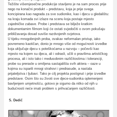
Težište višemjesečne produkcije stavljeno je na sam proces prije
nego na konačni produkt – predstavu, koja je prije svega
koncipirana kao nagrada za sve sudionike, kao i djecu u gledalištu:
na kraju komada svi izlaze na scenu koja postaje mjesto
zajedničke zabave. Probe i predstava se bilježe kratkim
dokumentarnim filmom koji će ostati svjedočiti o ovom pokušaju
približavanja dosad suviše razdvojenih svjetova.
U tijeku mnogobrojnih proba, ovakav neformalan pristup, iako
povremeno kaotičan, donio je mnogo više od mogućnosti izvedbe
koja uključuje djecu s poteškoćama u razvoju – počevši kao
mjesto na kojem su djeca, ali i odrasli, učili o pravilima artističkog
procesa, ali i isto tako i međusobnim različitostima i toleranciji,
probe su prerasle u omiljena sastajališta svih aktera – oaze u
kojima su isparili mnogi strahovi i predrasude, a nastala
prijateljstva i ljubavi. Tako je cilj projekta postignut i prije izvedbe
predstave. Osim što su životi sve djece-sudionika oplemenjeni
bavljenjem umjetnošću, gotovo je sigurno da nitko od njih u
budućnosti neće imati problem s prihvaćanjem različitosti.
S. Dedić