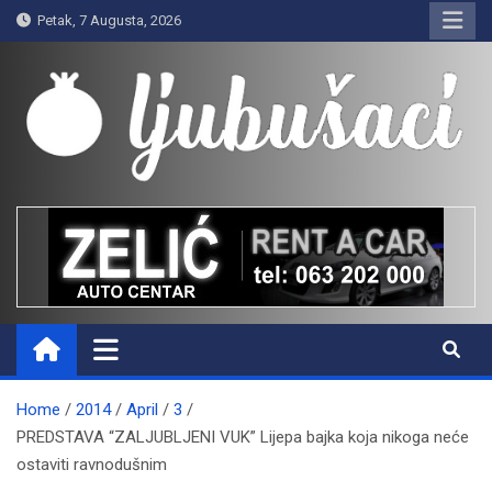
Skip
Petak, 7 Augusta, 2026
to
content
Ljubušaci
Svom voljenom gradu
Home
2014
April
3
PREDSTAVA “ZALJUBLJENI VUK” Lijepa bajka koja nikoga neće
ostaviti ravnodušnim