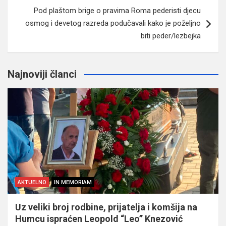
Pod plaštom brige o pravima Roma pederisti djecu
osmog i devetog razreda podučavali kako je poželjno
biti peder/lezbejka
Najnoviji članci
AKTUELNO
IN MEMORIAM
Uz veliki broj rodbine, prijatelja i komšija na
Humcu ispraćen Leopold “Leo” Knezović