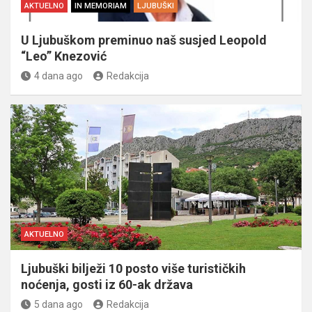
AKTUELNO
IN MEMORIAM
LJUBUŠKI
U Ljubuškom preminuo naš susjed Leopold
“Leo” Knezović
4 dana ago
Redakcija
AKTUELNO
Ljubuški bilježi 10 posto više turističkih
noćenja, gosti iz 60-ak država
5 dana ago
Redakcija