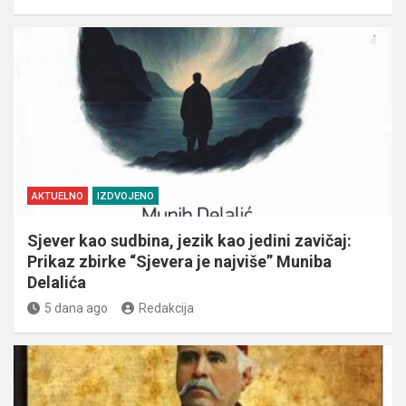
AKTUELNO
IZDVOJENO
Sjever kao sudbina, jezik kao jedini zavičaj:
Prikaz zbirke “Sjevera je najviše” Muniba
Delalića
5 dana ago
Redakcija