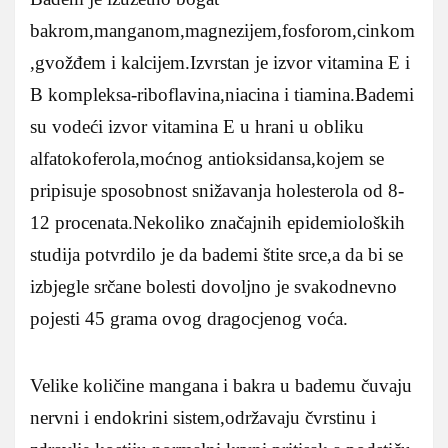
bakrom,manganom,magnezijem,fosforom,cinkom
,gvožđem i kalcijem.Izvrstan je izvor vitamina E i
B kompleksa-riboflavina,niacina i tiamina.Bademi
su vodeći izvor vitamina E u hrani u obliku
alfatokoferola,moćnog antioksidansa,kojem se
pripisuje sposobnost snižavanja holesterola od 8-
12 procenata.Nekoliko značajnih epidemioloških
studija potvrdilo je da bademi štite srce,a da bi se
izbjegle srčane bolesti dovoljno je svakodnevno
pojesti 45 grama ovog dragocjenog voća.
Velike količine mangana i bakra u bademu čuvaju
nervni i endokrini sistem,održavaju čvrstinu i