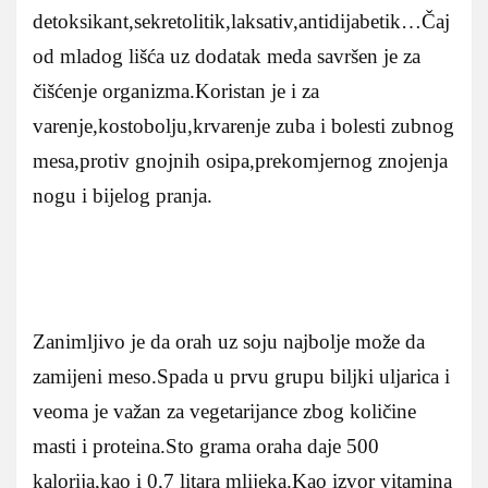
detoksikant,sekretolitik,laksativ,antidijabetik…Čaj
od mladog lišća uz dodatak meda savršen je za
čišćenje organizma.Koristan je i za
varenje,kostobolju,krvarenje zuba i bolesti zubnog
mesa,protiv gnojnih osipa,prekomjernog znojenja
nogu i bijelog pranja.
Zanimljivo je da orah uz soju najbolje može da
zamijeni meso.Spada u prvu grupu biljki uljarica i
veoma je važan za vegetarijance zbog količine
masti i proteina.Sto grama oraha daje 500
kalorija,kao i 0,7 litara mlijeka.Kao izvor vitamina