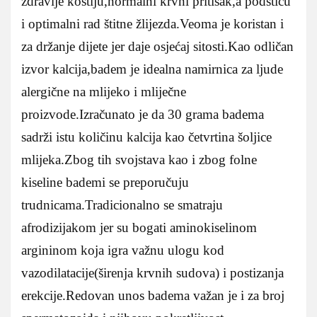
zdravlje kostiju,normalni krvni pritisak,a podstiču
i optimalni rad štitne žlijezda.Veoma je koristan i
za držanje dijete jer daje osjećaj sitosti.Kao odličan
izvor kalcija,badem je idealna namirnica za ljude
alergične na mlijeko i mliječne
proizvode.Izračunato je da 30 grama badema
sadrži istu količinu kalcija kao četvrtina šoljice
mlijeka.Zbog tih svojstava kao i zbog folne
kiseline bademi se preporučuju
trudnicama.Tradicionalno se smatraju
afrodizijakom jer su bogati aminokiselinom
argininom koja igra važnu ulogu kod
vazodilatacije(širenja krvnih sudova) i postizanja
erekcije.Redovan unos badema važan je i za broj