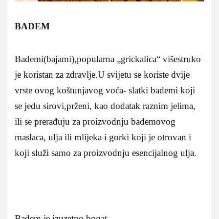
BADEM
Bademi(bajami),popularna „grickalica“ višestruko
je koristan za zdravlje.U svijetu se koriste dvije
vrste ovog koštunjavog voća- slatki bademi koji
se jedu sirovi,prženi, kao dodatak raznim jelima,
ili se prerađuju za proizvodnju bademovog
maslaca, ulja ili mlijeka i gorki koji je otrovan i
koji služi samo za proizvodnju esencijalnog ulja.
Badem je izuzetno bogat