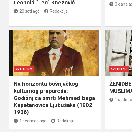
Leopold “Leo” Knezović
3 dana a
20 sati ago
Redakcija
AKTUELNO
AKTUELNO
Na horizontu bošnjačkog
ŽENIDBE
kulturnog preporoda:
MUSLIMA
Godišnjica smrti Mehmed-bega
1 sedmic
Kapetanovića Ljubušaka (1902-
1926)
1 sedmica ago
Redakcija