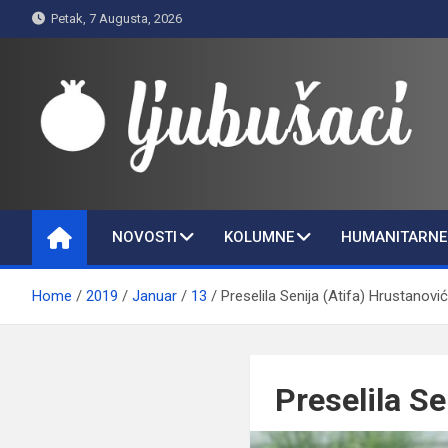
Skip
Petak, 7 Augusta, 2026
to
content
Ljubušaci
Svom voljenom gradu
NOVOSTI
KOLUMNE
HUMANITARNE 
Home
2019
Januar
13
Preselila Senija (Atifa) Hrustanović
Preselila Se