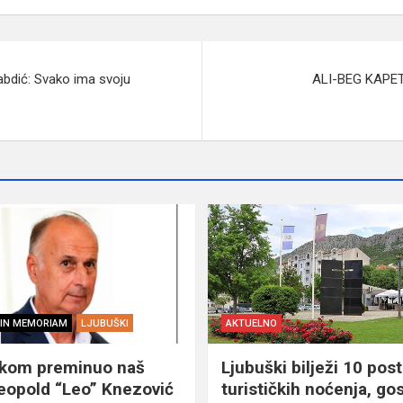
rabdić: Svako ima svoju
ALI-BEG KAPE
IN MEMORIAM
LJUBUŠKI
AKTUELNO
škom preminuo naš
Ljubuški bilježi 10 post
eopold “Leo” Knezović
turističkih noćenja, gos