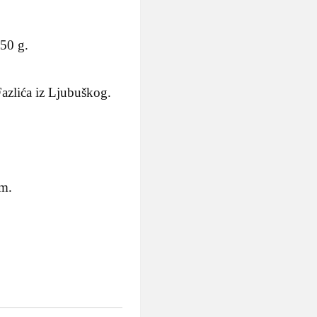
950 g.
Fazlića iz Ljubuškog.
.
um.