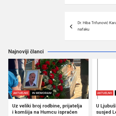
Navigacija
Dr. Hiba Trifunović Ka
članaka
nafaku
Najnoviji članci
AKTUELNO
IN MEMORIAM
AKTUELNO
Uz veliki broj rodbine, prijatelja
U Ljubu
i komšija na Humcu ispraćen
susjed L