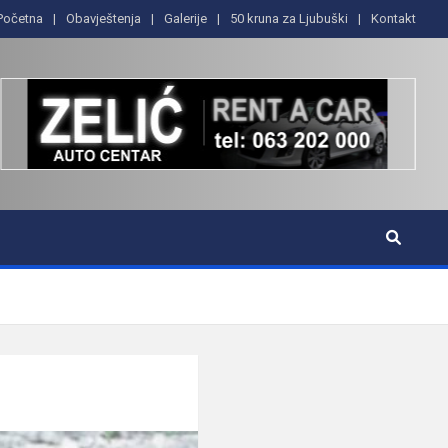
Početna
Obavještenja
Galerije
50 kruna za Ljubuški
Kontakt