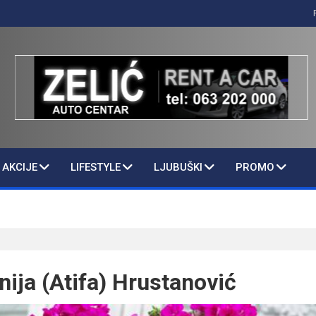
AKCIJE
LIFESTYLE
LJUBUŠKI
PROMO
nija (Atifa) Hrustanović