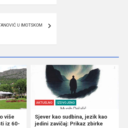
TANOVIĆ U IMOTSKOM
AKTUELNO
IZDVOJENO
o više
Sjever kao sudbina, jezik kao
ti iz 60-
jedini zavičaj: Prikaz zbirke