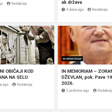
ak država
go
Redakcija
4 dana ago
Redakcija
IN MEMORIAM
NI OBIČAJI KOD
IN MEMORIAM – ZORA
NA NA SELU
DŽEVLAN, pok. Pave 1
2026.
a ago
Redakcija
2 sedmice ago
Redakcij