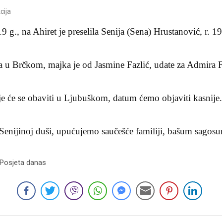
cija
9 g., na Ahiret je preselila Senija (Sena) Hrustanović, r. 1
ila u Brčkom, majka je od Jasmine Fazlić, udate za Admira 
je će se obaviti u Ljubuškom, datum ćemo objaviti kasnije
 Senijinoj duši, upućujemo saučešće familiji, bašum sagos
 Posjeta danas