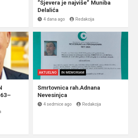
“Sjevera je najviše” Muniba
Delalića
4 dana ago
Redakcija
AKTUELNO
IN MEMORIAM
N
Smrtovnica rah.Adnana
963–
Nevesinjca
4 sedmice ago
Redakcija
a