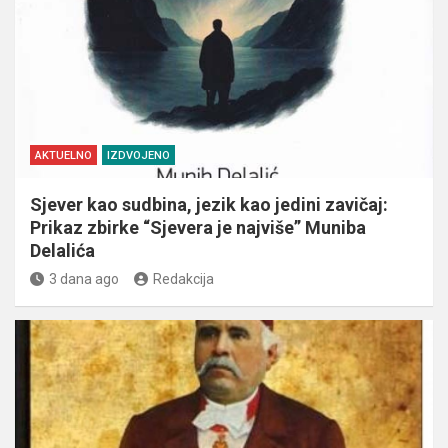
AKTUELNO
IZDVOJENO
Sjever kao sudbina, jezik kao jedini zavičaj:
Prikaz zbirke “Sjevera je najviše” Muniba
Delalića
3 dana ago
Redakcija