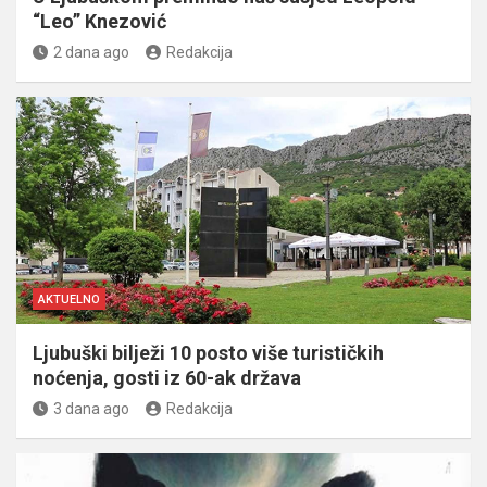
“Leo” Knezović
2 dana ago
Redakcija
AKTUELNO
Ljubuški bilježi 10 posto više turističkih
noćenja, gosti iz 60-ak država
3 dana ago
Redakcija