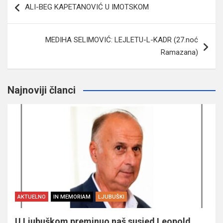
ALI-BEG KAPETANOVIĆ U IMOTSKOM
članaka
MEDIHA SELIMOVIĆ: LEJLETU-L-KADR (27.noć
Ramazana)
Najnoviji članci
AKTUELNO
IN MEMORIAM
LJUBUŠKI
U Ljubuškom preminuo naš susjed Leopold