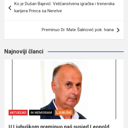
Ko je Dušan Bajević: Veličanstvena igračka i trenerska
članaka
karijera Princa sa Neretve
Preminuo Dr. Mate Šalinović pok. Ivana
Najnoviji članci
AKTUELNO
IN MEMORIAM
LJUBUŠKI
U Ljubuškom preminuo naš susjed Leopold