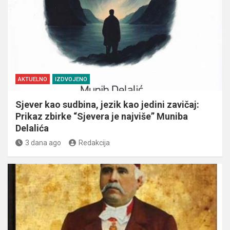
AKTUELNO
IZDVOJENO
Sjever kao sudbina, jezik kao jedini zavičaj:
Prikaz zbirke “Sjevera je najviše” Muniba
Delalića
3 dana ago
Redakcija