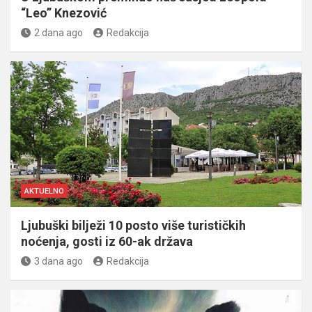
“Leo” Knezović
2 dana ago
Redakcija
AKTUELNO
Ljubuški bilježi 10 posto više turističkih
noćenja, gosti iz 60-ak država
3 dana ago
Redakcija