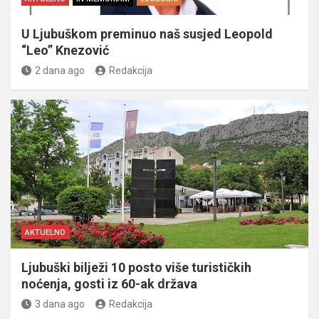
U Ljubuškom preminuo naš susjed Leopold
“Leo” Knezović
2 dana ago
Redakcija
AKTUELNO
Ljubuški bilježi 10 posto više turističkih
noćenja, gosti iz 60-ak država
3 dana ago
Redakcija