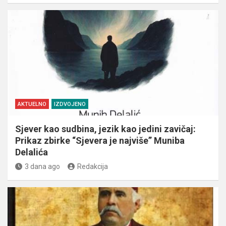
AKTUELNO
IZDVOJENO
Sjever kao sudbina, jezik kao jedini zavičaj:
Prikaz zbirke “Sjevera je najviše” Muniba
Delalića
3 dana ago
Redakcija