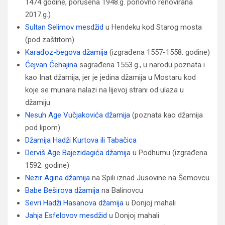
1474 godine, porušena 1948.g. ponovno renovirana
2017.g.)
Sultan Selimov mesdžid
u Hendeku kod Starog mosta
(pod zaštitom)
Karađoz-begova džamija
(izgrađena 1557-1558. godine)
Ćejvan Čehajina
sagrađena 1553.g., u narodu poznata i
kao Inat džamija, jer je jedina džamija u Mostaru kod
koje se munara nalazi na lijevoj strani od ulaza u
džamiju
Nesuh Age Vučjakovića džamija
(poznata kao džamija
pod lipom)
Džamija Hadži Kurtova ili Tabačica
Derviš Age Bajezidagića džamija
u Podhumu (izgrađena
1592. godine)
Nezir Agina džamija
na Spili iznad Jusovine na Šemovcu
Babe Beširova džamija
na Balinovcu
Sevri Hadži Hasanova džamija
u Donjoj mahali
Jahja Esfelovov mesdžid
u Donjoj mahali