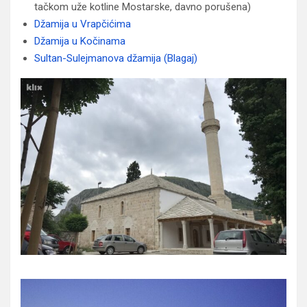
tačkom uže kotline Mostarske, davno porušena)
Džamija u Vrapčićima
Džamija u Kočinama
Sultan-Sulejmanova džamija (Blagaj)