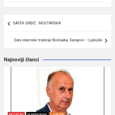
Navigacija
SAFER GRBIĆ : MOSTARSKA
članaka
Dani islamske tradicije Bošnjaka, Sarajevo – Ljubuški
Najnoviji članci
AKTUELNO
IN MEMORIAM
LJUBUŠKI