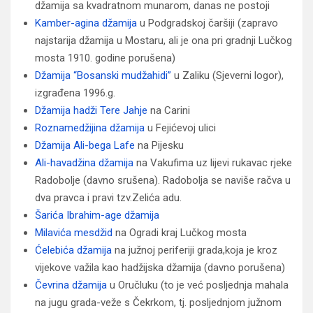
džamija sa kvadratnom munarom, danas ne postoji
Kamber-agina džamija
u Podgradskoj čaršiji (zapravo
najstarija džamija u Mostaru, ali je ona pri gradnji Lučkog
mosta 1910. godine porušena)
Džamija “Bosanski mudžahidi”
u Zaliku (Sjeverni logor),
izgrađena 1996.g.
Džamija hadži Tere Jahje
na Carini
Roznamedžijina džamija
u Fejićevoj ulici
Džamija Ali-bega Lafe
na Pijesku
Ali-havadžina džamija
na Vakufima uz lijevi rukavac rjeke
Radobolje (davno srušena). Radobolja se naviše račva u
dva pravca i pravi tzv.Zelića adu.
Šarića Ibrahim-age džamija
Milavića mesdžid
na Ogradi kraj Lučkog mosta
Ćelebića džamija
na južnoj periferiji grada,koja je kroz
vijekove važila kao hadžijska džamija (davno porušena)
Čevrina džamija
u Oručluku (to je već posljednja mahala
na jugu grada-veže s Čekrkom, tj. posljednjom južnom