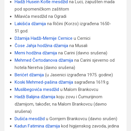
Hadži Husein Kotle mesdžid
na Luci, zapušten mada
pod spomeničkom zaštitom
Milavića mesdžid na Ogradi
Lakišića džamija
na Ričini (Korzo) izgrađena 1650-
51.god.
Džamija Hadži-Memije Cernice
u Cernici
Čose Jahja hodžina džamija
na Musali
Memi hodžina džamija
na Carini (davno srušena)
Mehmed Čertodanova džamija
na Carini sjeverno od
hotela Neretva (davno srušena)
Berićet džamija
(u Jasenici izgrađena 1975. godine)
Koski Mehmed-pašina džamija
sagrađena 1619.g.
Muslibegovića mesdžid
u Malom Brankovcu
Hadži Balijina džamija
koju zovu i Ćumurijinom
džamijom, također, na Malom Brankovcu (davno
srušena)
Dušića mesdžid
u Gornjem Brankovcu (davno srušen)
Kadun Fatimina džamija
kod higijenskog zavoda, jedina