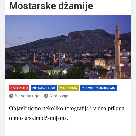
Mostarske džamije
AKTUELNO
HERCEGOVINA
HISTORIJA
MITHAD MUMINAGIC
6 godina ago
Redakcija
Objavljujemo nekoliko fotografija i video priloga
o mostarskim džamijama.