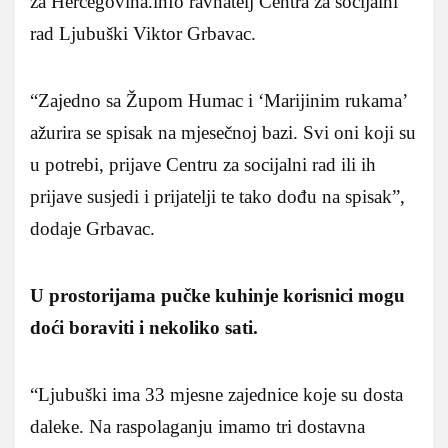
za Hercegovina.info ravnatelj Centra za socijalni
rad Ljubuški Viktor Grbavac.
“Zajedno sa Župom Humac i ‘Marijinim rukama’
ažurira se spisak na mjesečnoj bazi. Svi oni koji su
u potrebi, prijave Centru za socijalni rad ili ih
prijave susjedi i prijatelji te tako dođu na spisak”,
dodaje Grbavac.
U prostorijama pučke kuhinje korisnici mogu
doći boraviti i nekoliko sati.
“Ljubuški ima 33 mjesne zajednice koje su dosta
daleke. Na raspolaganju imamo tri dostavna