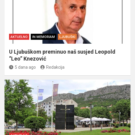
AKTUELNO
IN MEMORIAM
LJUBUŠKI
U Ljubuškom preminuo naš susjed Leopold
“Leo” Knezović
5 dana ago
Redakcija