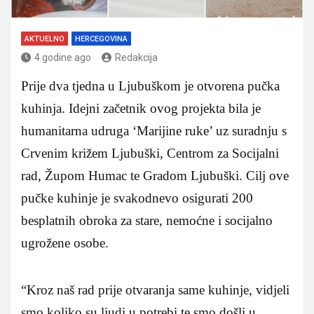
AKTUELNO
HERCEGOVINA
4 godine ago
Redakcija
Prije dva tjedna u Ljubuškom je otvorena pučka
kuhinja. Idejni začetnik ovog projekta bila je
humanitarna udruga ‘Marijine ruke’ uz suradnju s
Crvenim križem Ljubuški, Centrom za Socijalni
rad, Župom Humac te Gradom Ljubuški. Cilj ove
pučke kuhinje je svakodnevo osigurati 200
besplatnih obroka za stare, nemoćne i socijalno
ugrožene osobe.
“Kroz naš rad prije otvaranja same kuhinje, vidjeli
smo koliko su ljudi u potrebi te smo došli u