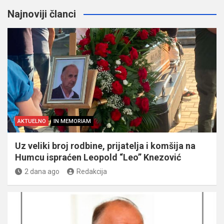
Najnoviji članci
AKTUELNO
IN MEMORIAM
Uz veliki broj rodbine, prijatelja i komšija na
Humcu ispraćen Leopold “Leo” Knezović
2 dana ago
Redakcija