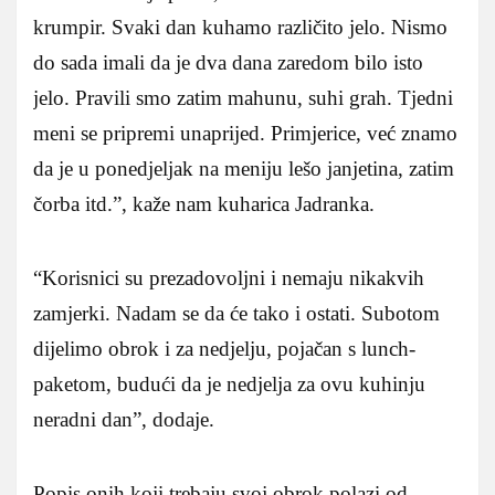
krumpir. Svaki dan kuhamo različito jelo. Nismo
do sada imali da je dva dana zaredom bilo isto
jelo. Pravili smo zatim mahunu, suhi grah. Tjedni
meni se pripremi unaprijed. Primjerice, već znamo
da je u ponedjeljak na meniju lešo janjetina, zatim
čorba itd.”, kaže nam kuharica Jadranka.
“Korisnici su prezadovoljni i nemaju nikakvih
zamjerki. Nadam se da će tako i ostati. Subotom
dijelimo obrok i za nedjelju, pojačan s lunch-
paketom, budući da je nedjelja za ovu kuhinju
neradni dan”, dodaje.
Popis onih koji trebaju svoj obrok polazi od