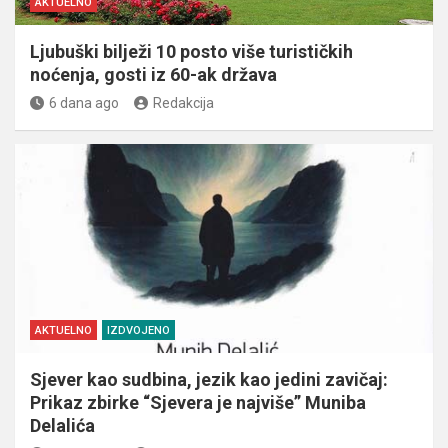
AKTUELNO
Ljubuški bilježi 10 posto više turističkih
noćenja, gosti iz 60-ak država
6 dana ago
Redakcija
AKTUELNO
IZDVOJENO
Sjever kao sudbina, jezik kao jedini zavičaj:
Prikaz zbirke “Sjevera je najviše” Muniba
Delalića