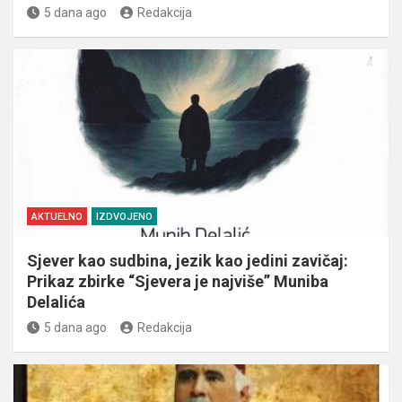
5 dana ago
Redakcija
AKTUELNO
IZDVOJENO
Sjever kao sudbina, jezik kao jedini zavičaj:
Prikaz zbirke “Sjevera je najviše” Muniba
Delalića
5 dana ago
Redakcija