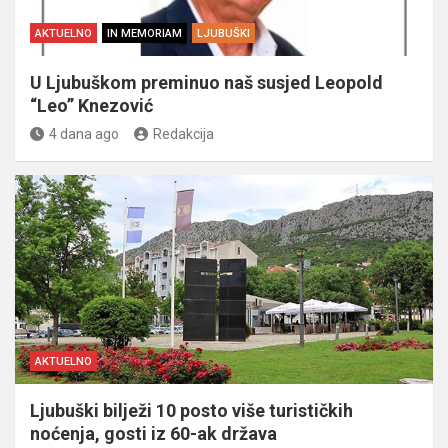
AKTUELNO
IN MEMORIAM
LJUBUŠKI
U Ljubuškom preminuo naš susjed Leopold
“Leo” Knezović
4 dana ago
Redakcija
AKTUELNO
Ljubuški bilježi 10 posto više turističkih
noćenja, gosti iz 60-ak država