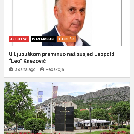
AKTUELNO
IN MEMORIAM
LJUBUŠKI
U Ljubuškom preminuo naš susjed Leopold
“Leo” Knezović
3 dana ago
Redakcija