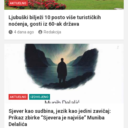
AKTUELNO
Ljubuški bilježi 10 posto više turističkih
noćenja, gosti iz 60-ak država
4 dana ago
Redakcija
AKTUELNO
IZDVOJENO
Sjever kao sudbina, jezik kao jedini zavičaj:
Prikaz zbirke “Sjevera je najviše” Muniba
Delalića