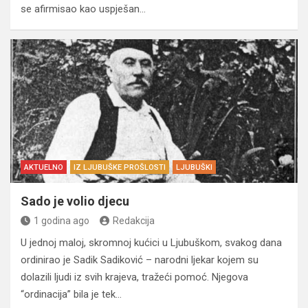
se afirmisao kao uspješan…
AKTUELNO
IZ LJUBUŠKE PROŠLOSTI
LJUBUŠKI
Sado je volio djecu
1 godina ago
Redakcija
U jednoj maloj, skromnoj kućici u Ljubuškom, svakog dana
ordinirao je Sadik Sadiković – narodni ljekar kojem su
dolazili ljudi iz svih krajeva, tražeći pomoć. Njegova
“ordinacija” bila je tek…