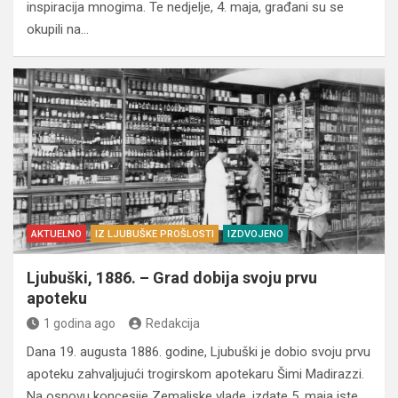
inspiracija mnogima. Te nedjelje, 4. maja, građani su se
okupili na…
AKTUELNO
IZ LJUBUŠKE PROŠLOSTI
IZDVOJENO
Ljubuški, 1886. – Grad dobija svoju prvu
apoteku
1 godina ago
Redakcija
Dana 19. augusta 1886. godine, Ljubuški je dobio svoju prvu
apoteku zahvaljujući trogirskom apotekaru Šimi Madirazzi.
Na osnovu koncesije Zemaljske vlade, izdate 5. maja iste