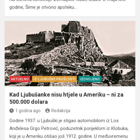
godine, Šime je otvorio apoteku…
AKTUELNO
IZ LJUBUŠKE PROŠLOSTI
IZDVOJENO
Kad Ljubušanke nisu htjele u Ameriku – ni za
500.000 dolara
1 godina ago
Redakcija
Godine 1937. u Ljubuški je stigao automobilom iz Los
Anđelesa Grgo Petrović, poduzetnik porijeklom iz Klobuka,
koji je u Ameriku otišao još 1912. godine. U međuvremenu