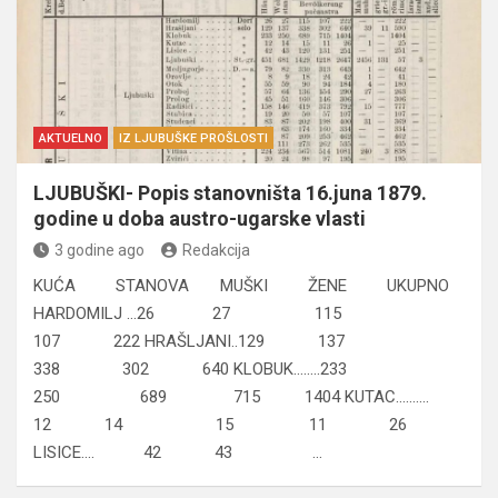
AKTUELNO
IZ LJUBUŠKE PROŠLOSTI
LJUBUŠKI- Popis stanovništa 16.juna 1879.
godine u doba austro-ugarske vlasti
3 godine ago
Redakcija
KUĆA STANOVA MUŠKI ŽENE UKUPNO
HARDOMILJ …26 27 115
107 222 HRAŠLJANI..129 137
338 302 640 KLOBUK……..233
250 689 715 1404 KUTAC……….
12 14 15 11 26
LISICE…. 42 43 …