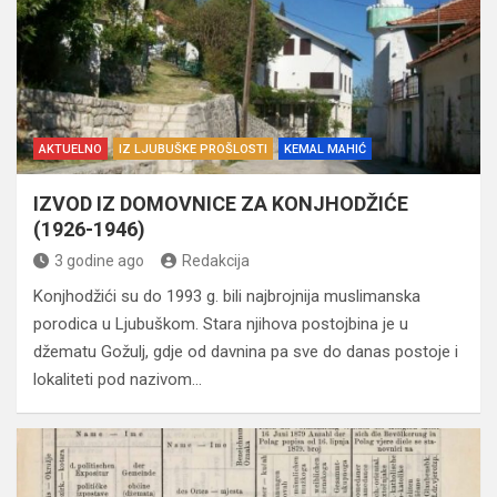
AKTUELNO
IZ LJUBUŠKE PROŠLOSTI
KEMAL MAHIĆ
IZVOD IZ DOMOVNICE ZA KONJHODŽIĆE
(1926-1946)
3 godine ago
Redakcija
Konjhodžići su do 1993 g. bili najbrojnija muslimanska
porodica u Ljubuškom. Stara njihova postojbina je u
džematu Gožulj, gdje od davnina pa sve do danas postoje i
lokaliteti pod nazivom…