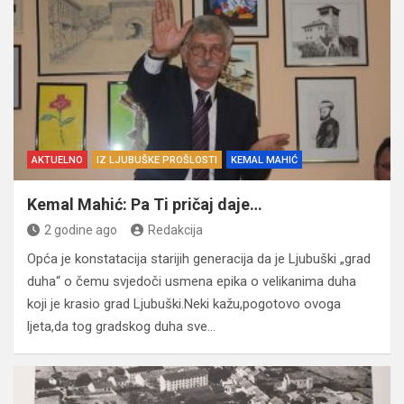
AKTUELNO
IZ LJUBUŠKE PROŠLOSTI
KEMAL MAHIĆ
Kemal Mahić: Pa Ti pričaj daje…
2 godine ago
Redakcija
Opća je konstatacija starijih generacija da je Ljubuški „grad
duha“ o čemu svjedoči usmena epika o velikanima duha
koji je krasio grad Ljubuški.Neki kažu,pogotovo ovoga
ljeta,da tog gradskog duha sve…