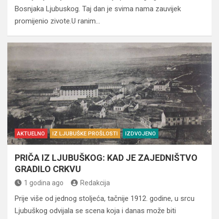
Bosnjaka Ljubuskog. Taj dan je svima nama zauvijek
promijenio zivote.U ranim…
AKTUELNO
IZ LJUBUŠKE PROŠLOSTI
IZDVOJENO
PRIČA IZ LJUBUŠKOG: KAD JE ZAJEDNIŠTVO
GRADILO CRKVU
1 godina ago
Redakcija
Prije više od jednog stoljeća, tačnije 1912. godine, u srcu
Ljubuškog odvijala se scena koja i danas može biti