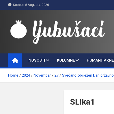
Skip
Subota, 8 Augusta, 2026
to
content
Ljubušaci
Svom voljenom gradu
NOVOSTI
KOLUMNE
HUMANITARNE 
Home
2024
Novembar
27
Svečano obilježen Dan državnos
SLika1