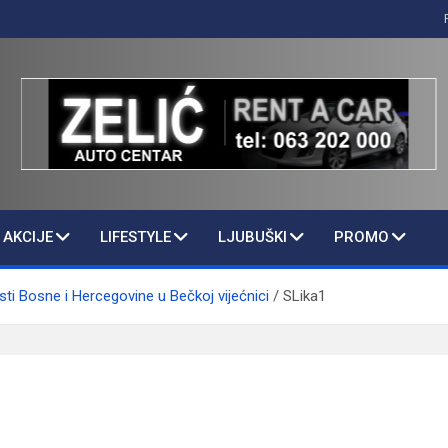
AKCIJE
LIFESTYLE
LJUBUŠKI
PROMO
ti Bosne i Hercegovine u Bečkoj vijećnici
SLika1