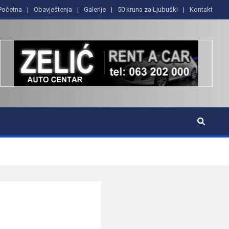
Početna
Obavještenja
Galerije
50 kruna za Ljubuški
Kontakt