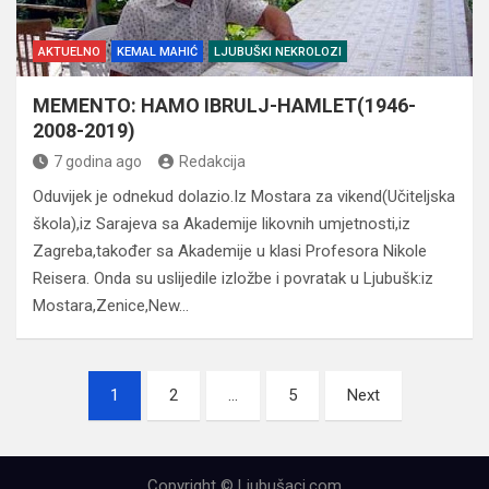
AKTUELNO
KEMAL MAHIĆ
LJUBUŠKI NEKROLOZI
MEMENTO: HAMO IBRULJ-HAMLET(1946-
2008-2019)
7 godina ago
Redakcija
Oduvijek je odnekud dolazio.Iz Mostara za vikend(Učiteljska
škola),iz Sarajeva sa Akademije likovnih umjetnosti,iz
Zagreba,također sa Akademije u klasi Profesora Nikole
Reisera. Onda su uslijedile izložbe i povratak u Ljubušk:iz
Mostara,Zenice,New…
Navigacija
1
2
…
5
Next
člancima
Copyright © Ljubušaci.com