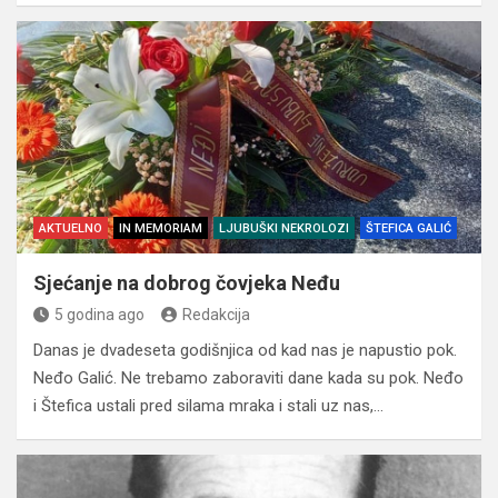
AKTUELNO
IN MEMORIAM
LJUBUŠKI NEKROLOZI
ŠTEFICA GALIĆ
Sjećanje na dobrog čovjeka Neđu
5 godina ago
Redakcija
Danas je dvadeseta godišnjica od kad nas je napustio pok.
Neđo Galić. Ne trebamo zaboraviti dane kada su pok. Neđo
i Štefica ustali pred silama mraka i stali uz nas,…