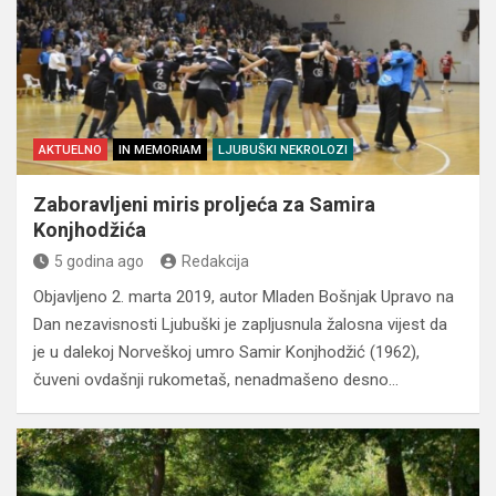
AKTUELNO
IN MEMORIAM
LJUBUŠKI NEKROLOZI
Zaboravljeni miris proljeća za Samira
Konjhodžića
5 godina ago
Redakcija
Objavljeno 2. marta 2019, autor Mladen Bošnjak Upravo na
Dan nezavisnosti Ljubuški je zapljusnula žalosna vijest da
je u dalekoj Norveškoj umro Samir Konjhodžić (1962),
čuveni ovdašnji rukometaš, nenadmašeno desno…