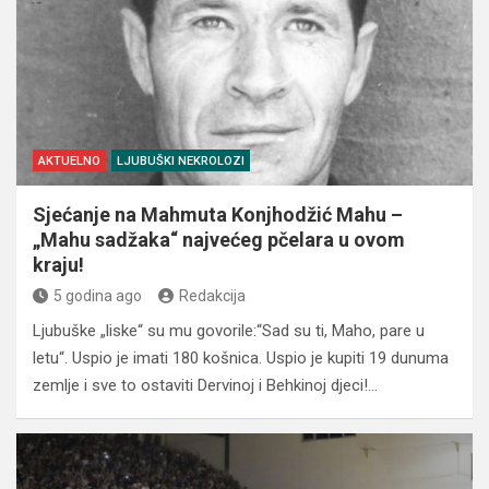
AKTUELNO
LJUBUŠKI NEKROLOZI
Sjećanje na Mahmuta Konjhodžić Mahu –
„Mahu sadžaka“ najvećeg pčelara u ovom
kraju!
5 godina ago
Redakcija
Ljubuške „liske“ su mu govorile:“Sad su ti, Maho, pare u
letu“. Uspio je imati 180 košnica. Uspio je kupiti 19 dunuma
zemlje i sve to ostaviti Dervinoj i Behkinoj djeci!…