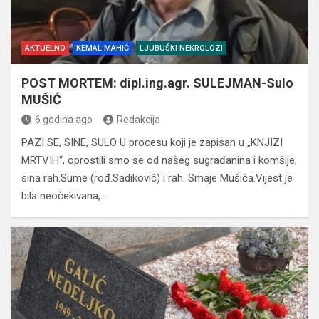
AKTUELNO
KEMAL MAHIĆ
LJUBUŠKI NEKROLOZI
POST MORTEM: dipl.ing.agr. SULEJMAN-Sulo
MUŠIĆ
6 godina ago
Redakcija
PAZI SE, SINE, SULO U procesu koji je zapisan u „KNJIZI
MRTVIH“, oprostili smo se od našeg sugrađanina i komšije,
sina rah.Sume (rođ.Sadiković) i rah. Smaje Mušića.Vijest je
bila neočekivana,…