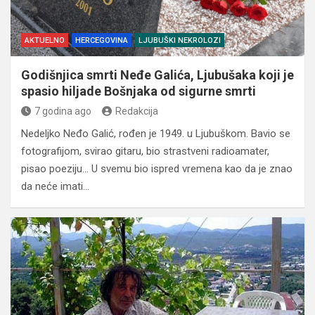
AKTUELNO
HERCEGOVINA
LJUBUŠKI NEKROLOZI
Godišnjica smrti Neđe Galića, Ljubušaka koji je
spasio hiljade Bošnjaka od sigurne smrti
7 godina ago
Redakcija
Nedeljko Neđo Galić, rođen je 1949. u Ljubuškom. Bavio se
fotografijom, svirao gitaru, bio strastveni radioamater,
pisao poeziju… U svemu bio ispred vremena kao da je znao
da neće imati…