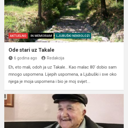
AKTUELNO
IN MEMORIAM
LJUBUŠKI NEKROLOZI
Ode stari uz Takale
6 godina ago
Redakcija
Eh, eto mali, odoh ja uz Takale… Kao malac 80’ dobio sam
mnogo uspomena. Lijepih uspomena, a Ljubuški i sve oko
njega je moja uspomena i bio je moj svijet.…