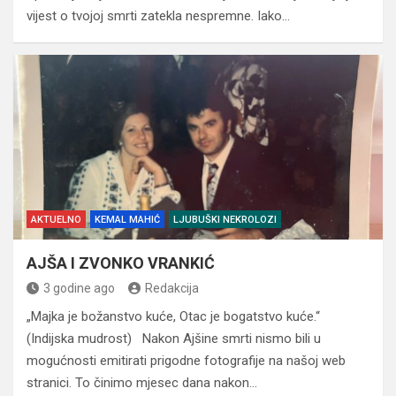
vijest o tvojoj smrti zatekla nespremne. Iako…
AKTUELNO
KEMAL MAHIĆ
LJUBUŠKI NEKROLOZI
AJŠA I ZVONKO VRANKIĆ
3 godine ago
Redakcija
„Majka je božanstvo kuće, Otac je bogatstvo kuće.“
(Indijska mudrost) Nakon Ajšine smrti nismo bili u
mogućnosti emitirati prigodne fotografije na našoj web
stranici. To činimo mjesec dana nakon…