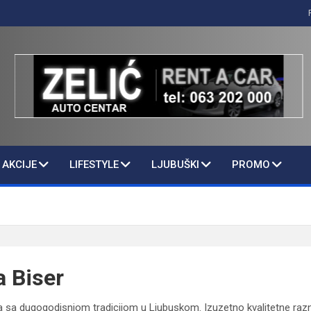
AKCIJE
LIFESTYLE
LJUBUŠKI
PROMO
a Biser
ma sa dugogodisnjom tradicijom u Ljubuskom. Izuzetno kvalitetne razne