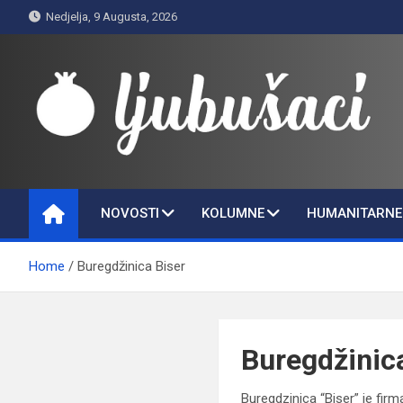
Skip
Nedjelja, 9 Augusta, 2026
to
content
Ljubušaci
Svom voljenom gradu
NOVOSTI
KOLUMNE
HUMANITARNE 
Home
Buregdžinica Biser
Buregdžinic
Buregdzinica “Biser” je fir