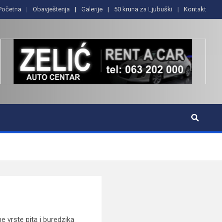
Početna
Obavještenja
Galerije
50 kruna za Ljubuški
Kontakt
 vrste pita i buredzika