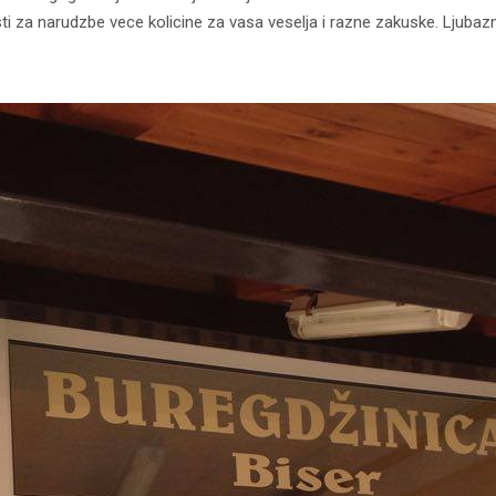
 za narudzbe vece kolicine za vasa veselja i razne zakuske. Ljubazno 