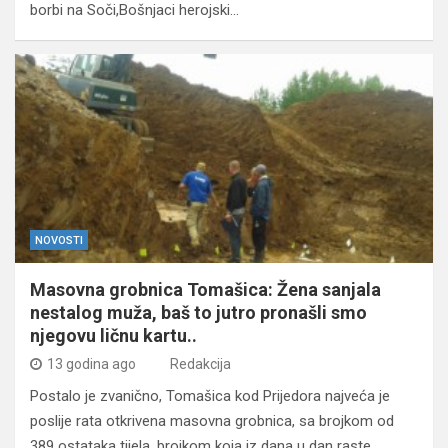
borbi na Soči,Bošnjaci herojski…
NOVOSTI
Masovna grobnica Tomašica: Žena sanjala
nestalog muža, baš to jutro pronašli smo
njegovu ličnu kartu..
13 godina ago
Redakcija
Postalo je zvanično, Tomašica kod Prijedora najveća je
poslije rata otkrivena masovna grobnica, sa brojkom od
389 ostataka tijela, brojkom koja iz dana u dan raste.