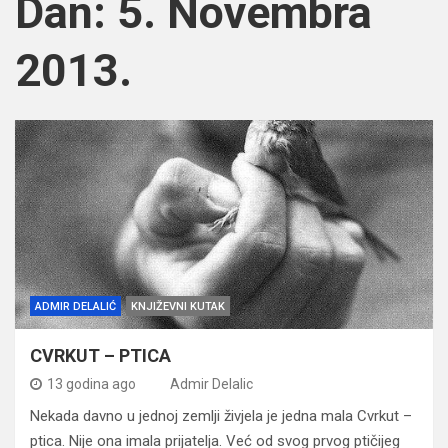
Dan:
5. Novembra
2013.
ADMIR DELALIĆ
KNJIŽEVNI KUTAK
CVRKUT – PTICA
13 godina ago
Admir Delalic
Nekada davno u jednoj zemlji živjela je jedna mala Cvrkut –
ptica. Nije ona imala prijatelja. Već od svog prvog ptičijeg