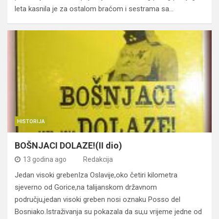
leta kasnila je za ostalom braćom i sestrama sa…
HISTORIJA
BOŠNJACI DOLAZE!(II dio)
13 godina ago
Redakcija
Jedan visoki grebenIza Oslavije,oko četiri kilometra
sjeverno od Gorice,na talijanskom državnom
području,jedan visoki greben nosi oznaku Posso del
Bosniako.Istraživanja su pokazala da su,u vrijeme jedne od