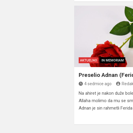
AKTUELNO
IN MEMORIAM
Preselio Adnan (Feri
4 sedmice ago
Redak
Na ahiret je nakon duže bol
Allaha molimo da mu se smil
Adnan je sin rahmetli Ferida