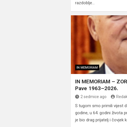
razdoblje…
IN MEMORIAM
IN MEMORIAM – ZOR
Pave 1963–2026.
2 sedmice ago
Redak
S tugom smo primili vijest da
godine, u 64. godini života
je bio drag prijatelj i čovje