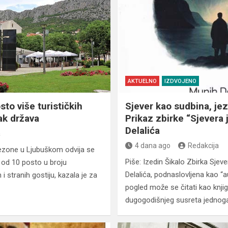
AKTUELNO
IZDVOJENO
sto više turističkih
Sjever kao sudbina, jezi
ak država
Prikaz zbirke “Sjevera 
Delalića
a
4 dana ago
Redakcija
 sezone u Ljubuškom odvija se
Piše: Izedin Šikalo Zbirka Sjev
t od 10 posto u broju
Delalića, podnaslovljena kao “au
 stranih gostiju, kazala je za
pogled može se čitati kao knji
dugogodišnjeg susreta jednog