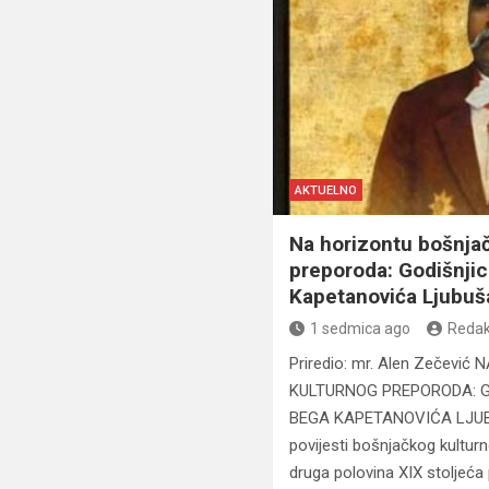
AKTUELNO
Na horizontu bošnja
preporoda: Godišnj
Kapetanovića Ljubuš
1 sedmica ago
Redak
Priredio: mr. Alen Zečev
KULTURNOG PREPORODA: 
BEGA KAPETANOVIĆA LJUB
povijesti bošnjačkog kultur
druga polovina XIX stoljeć