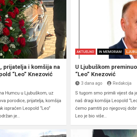
AKTUELNO
IN MEMORIAM
LJUBU
, prijatelja i komšija na
U Ljubuškom preminuo
old “Leo” Knezović
“Leo” Knezović
3 dana ago
Redakcija
 na Humcu u Ljubuškom, uz
S tugom smo primili vijest da
va porodice, prijatelja, komšija
naš dragi komšija Leopold “Leo
nak ispraćen Leopold “Leo”
ćemo pamtiti po njegovoj dobrot
održan je…
Leo je bio više…