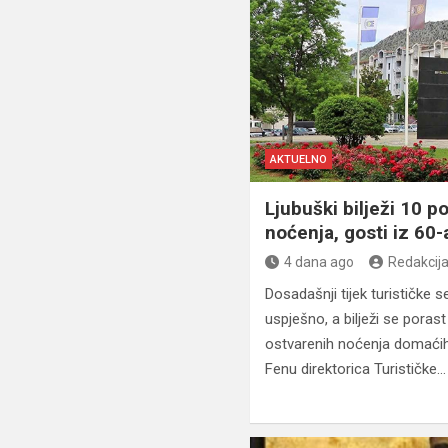
AKTUELNO
Ljubuški bilježi 10 po
noćenja, gosti iz 60-
4 dana ago
Redakcij
Dosadašnji tijek turističke
uspješno, a bilježi se poras
ostvarenih noćenja domaćih i
Fenu direktorica Turističke…