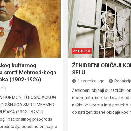
AKTUELNO
čkog kulturnog
ŽENIDBENI OBIČAJI K
ica smrti Mehmed-bega
SELU
aka (1902-1926)
1 sedmica ago
Redakcij
cija
Ženidbeni običaji su različiti: o
ić NA HORIZONTU BOŠNJAČKOG
momenata, ipak kod svake od ov
GODIŠNJICA SMRTI MEHMED-
našim krajevima ima ponešto 
UŠAKA (1902-1926) U
opisati ženidbene običaje kod
nog i nacionalnog preporoda
a predstavlja posebno značajno