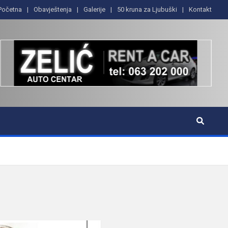
Početna
Obavještenja
Galerije
50 kruna za Ljubuški
Kontakt