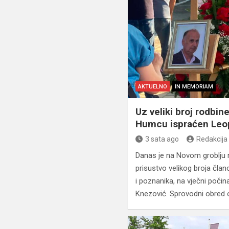
AKTUELNO
IN MEMORIAM
Uz veliki broj rodbine
Humcu ispraćen Leop
3 sata ago
Redakcija
Danas je na Novom groblju
prisustvo velikog broja člano
i poznanika, na vječni poči
Knezović. Sprovodni obred 