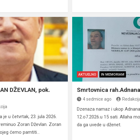
AKTUELNO
IN MEMORIAM
AN DŽEVLAN, pok.
Smrtovnica rah.Adnana
4 sedmice ago
Redakcij
cija
Dzenaza namaz i ukop Adnana N
 je u četvrtak, 23. jula 2026.
12.o7.2026.u 15 sati. Allaha m
 preminuo Zoran Dževlan. Zoran
da ga uvede u dženet.
k kojeg ćemo pamtiti…