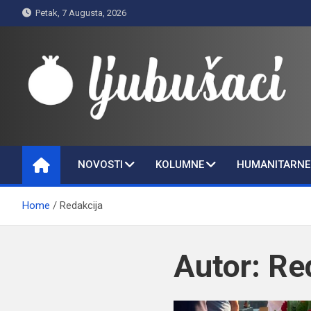
Skip
Petak, 7 Augusta, 2026
to
content
Ljubušaci
Svom voljenom gradu
NOVOSTI
KOLUMNE
HUMANITARNE 
Home
Redakcija
Autor:
Re