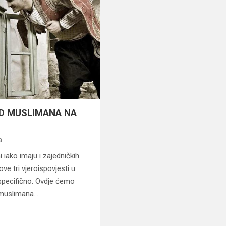
OD MUSLIMANA NA
a
ni iako imaju i zajedničkih
e tri vjeroispovjesti u
specifično. Ovdje ćemo
 muslimana…