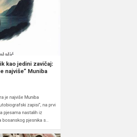
k kao jedini zavičaj:
je najviše” Muniba
era je najviše Muniba
tobiografski zapisi”, na prvi
ga pjesama nastalih iz
a bosanskog pjesnika s…