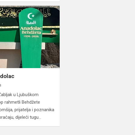
dolac
a
Žabljak u Ljubuškom
op rahmetli Behdžete
omšija, prijatelja i poznanika
raćaju, dijeleći tugu…