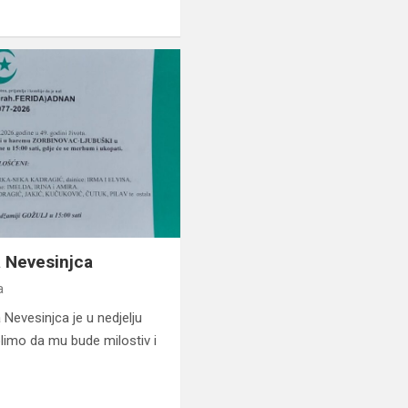
 Nevesinjca
a
evesinjca je u nedjelju
olimo da mu bude milostiv i