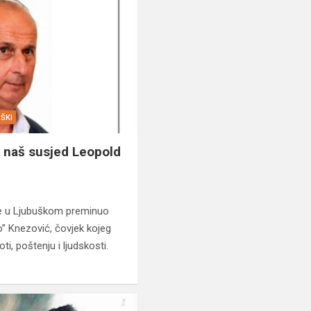
ŠKI
 naš susjed Leopold
 je u Ljubuškom preminuo
” Knezović, čovjek kojeg
i, poštenju i ljudskosti.