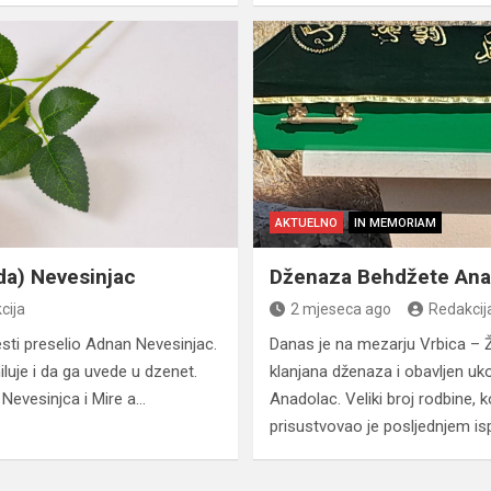
AKTUELNO
IN MEMORIAM
da) Nevesinjac
Dženaza Behdžete Ana
cija
2 mjeseca ago
Redakcij
esti preselio Adnan Nevesinjac.
Danas je na mezarju Vrbica – 
uje i da ga uvede u dzenet.
klanjana dženaza i obavljen uk
 Nevesinjca i Mire a…
Anadolac. Veliki broj rodbine, k
prisustvovao je posljednjem isp