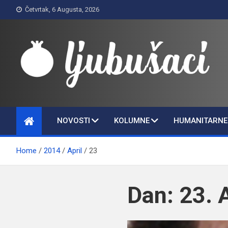
Skip
Četvrtak, 6 Augusta, 2026
to
content
Ljubušaci
Svom voljenom gradu
NOVOSTI
KOLUMNE
HUMANITARNE 
Home
2014
April
23
Dan:
23. 