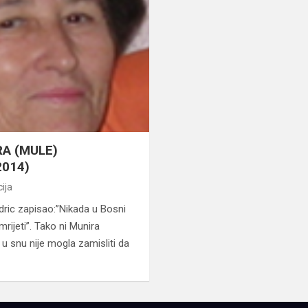
A (MULE)
2014)
ija
ric zapisao:”Nikada u Bosni
mrijeti”. Tako ni Munira
 u snu nije mogla zamisliti da