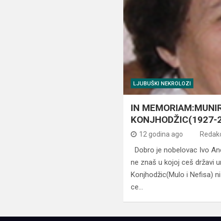
LJUBUŠKI NEKROLOZI
IN MEMORIAM:MUNIR
KONJHODŽIC(1927-
12 godina ago
Redakc
Dobro je nobelovac Ivo And
ne znaš u kojoj ceš državi u
Konjhodžic(Mulo i Nefisa) ni
ce…