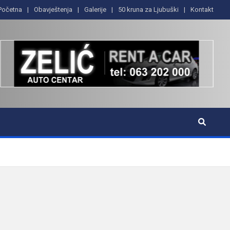
Početna
Obavještenja
Galerije
50 kruna za Ljubuški
Kontakt