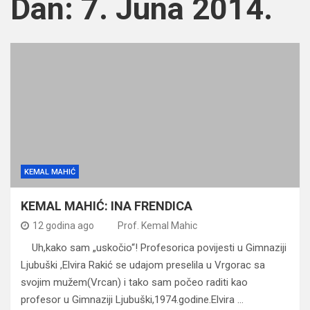
Dan:
7. Juna 2014.
KEMAL MAHIĆ
KEMAL MAHIĆ: INA FRENDICA
12 godina ago
Prof. Kemal Mahic
Uh,kako sam „uskočio“! Profesorica povijesti u Gimnaziji
Ljubuški ,Elvira Rakić se udajom preselila u Vrgorac sa
svojim mužem(Vrcan) i tako sam počeo raditi kao
profesor u Gimnaziji Ljubuški,1974.godine.Elvira …