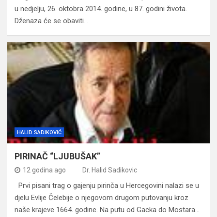
u nedjelju, 26. oktobra 2014. godine, u 87. godini života.
Dženaza će se obaviti…
HALID SADIKOVIĆ
PIRINAČ “LJUBUŠAK”
12 godina ago
Dr. Halid Sadikovic
Prvi pisani trag o gajenju pirinča u Hercegovini nalazi se u
djelu Evlije Čelebije o njegovom drugom putovanju kroz
naše krajeve 1664. godine. Na putu od Gacka do Mostara…