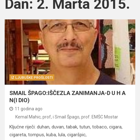
Dan:
2. Marta 2015.
IZ LJUBUŠKE PROŠLOSTI
SMAIL ŠPAGO:IŠČEZLA ZANIMANJA-D U H A
N(I DIO)
11 godina ago
Kemal Mahic, prof, i Smail Špago, prof. EMŠC Mostar
Kljućne riječi: duhan, duvan, tabak, tutun, tobaco, cigara,
cigareta, tompus, kuba, lula, cigaršpic,