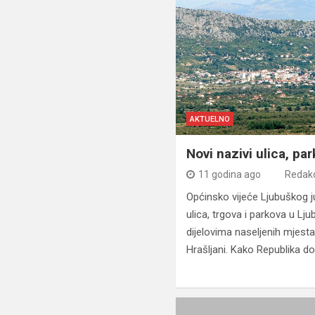
AKTUELNO
Novi nazivi ulica, par
11 godina ago
Redakc
Općinsko vijeće Ljubuškog j
ulica, trgova i parkova u Lj
dijelovima naseljenih mjest
Hrašljani. Kako Republika do