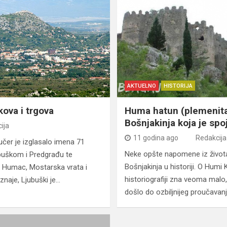
AKTUELNO
HISTORIJA
kova i trgova
Huma hatun (plemenita
Bošnjakinja koja je spoj
ija
11 godina ago
Redakcija
učer je izglasalo imena 71
Neke opšte napomene iz života
ubuškom i Predgrađu te
Bošnjakinja u historiji. O Humi
a Humac, Mostarska vrata i
historiografiji zna veoma malo,
znaje, Ljubuški je…
došlo do ozbiljnijeg proučavan