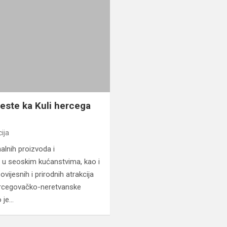
este ka Kuli hercega
ija
nalnih proizvoda i
a u seoskim kućanstvima, kao i
ovijesnih i prirodnih atrakcija
rcegovačko-neretvanske
o je…