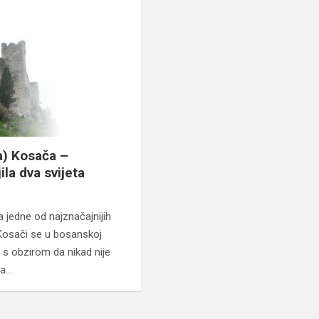
) Kosača –
ila dva svijeta
 jedne od najznačajnijih
 Kosači se u bosanskoj
 s obzirom da nikad nije
ja…