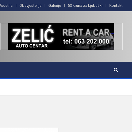
Početna
Obavještenja
Galerije
50 kruna za Ljubuški
Kontakt