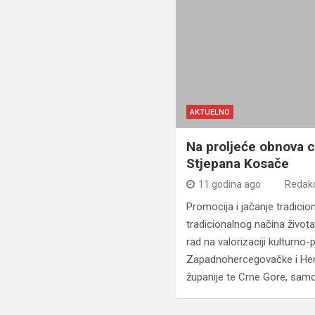
AKTUELNO
Na proljeće obnova c
Stjepana Kosače
11 godina ago
Redakc
Promocija i jačanje tradicio
tradicionalnog načina život
rad na valorizaciji kulturno-p
Zapadnohercegovačke i He
županije te Crne Gore, sam