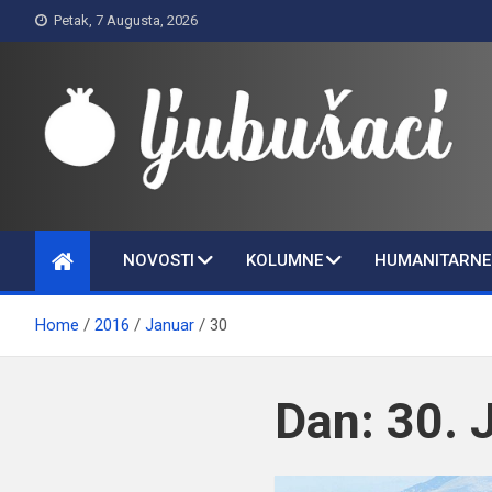
Skip
Petak, 7 Augusta, 2026
to
content
Ljubušaci
Svom voljenom gradu
NOVOSTI
KOLUMNE
HUMANITARNE 
Home
2016
Januar
30
Dan:
30. 