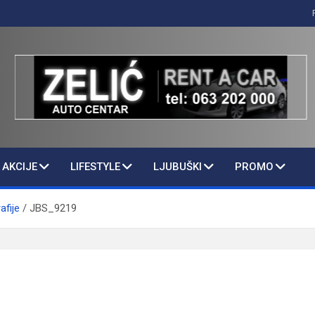
AKCIJE
LIFESTYLE
LJUBUŠKI
PROMO
afije
JBS_9219