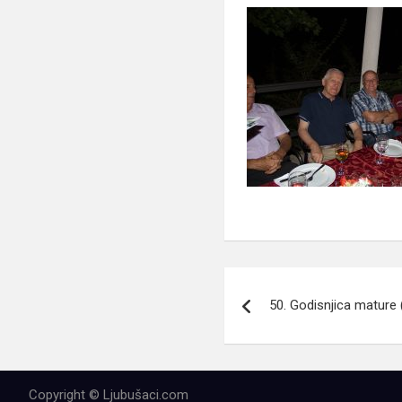
Navigacija
50. Godisnjica mature 
članaka
Copyright © Ljubušaci.com