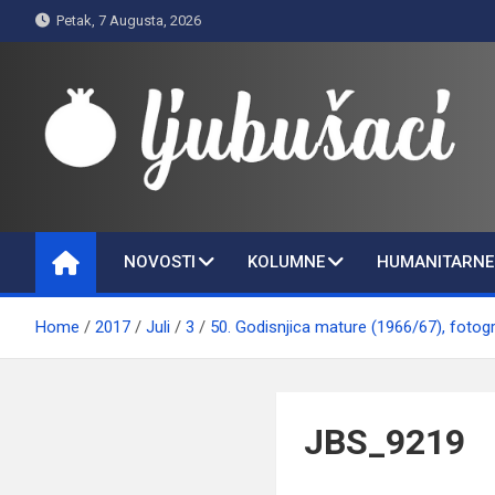
Skip
Petak, 7 Augusta, 2026
to
content
Ljubušaci
Svom voljenom gradu
NOVOSTI
KOLUMNE
HUMANITARNE 
Home
2017
Juli
3
50. Godisnjica mature (1966/67), fotogr
JBS_9219