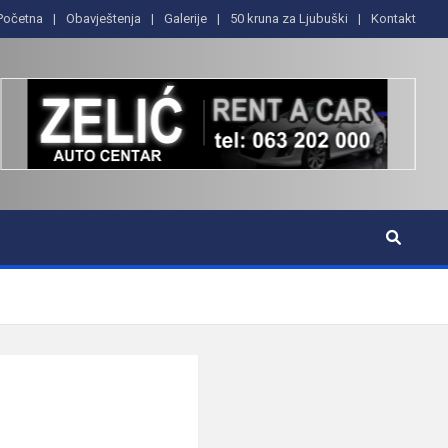
Početna
Obavještenja
Galerije
50 kruna za Ljubuški
Kontakt