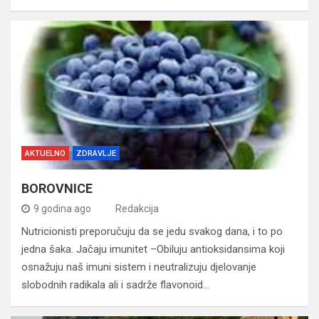
AKTUELNO
ZDRAVLJE
BOROVNICE
9 godina ago
Redakcija
Nutricionisti preporučuju da se jedu svakog dana, i to po
jedna šaka. Jačaju imunitet –Obiluju antioksidansima koji
osnažuju naš imuni sistem i neutralizuju djelovanje
slobodnih radikala ali i sadrže flavonoid…