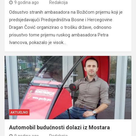
9 godina ago
Redakcija
Odsustvo stranih ambasadora na Božićom prijemu koji je
predsjedavajući Predsjedništva Bosne i Hercegovine
Dragan Čović organizirao o trošku države, odnosno
prisustvo tome prijemu ruskog ambasadora Petra
Ivancova, pokazalo je visok…
AKTUELNO
Automobil budućnosti dolazi iz Mostara
9 godina ago
Redakcija