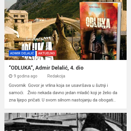
ADMIR DELALIĆ
AKTUELNO
“ODLUKA”, Admir Delalić, 4. dio
9 godina ago
Redakcija
Govornik Govor je vrlina koja se usavršava u šutnji i
samoći. Živio nekada davno jedan mladić koji je želio da
zna lijepo pričati. U svom silnom nastojanju da obogati…