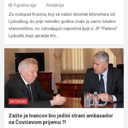
9 godina ago
Redakcija
Za vodopad Kravica, koji se nalazi desetak kilometara od
Ljubuškog, do prije nekoliko godina znalo je samo lokalno
stanovništvo, no zahvaljujući naporima ljudi iz JP “Parkovi”
Ljubuški, koje upravlja tim…
AKTUELNO
Zašto je Ivancov bio jedini strani ambasador
na Čovićevom prijemu ?!