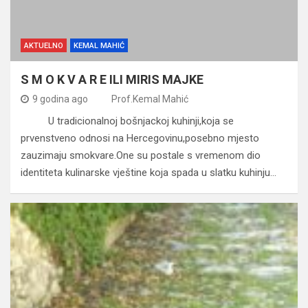
AKTUELNO
KEMAL MAHIĆ
S M O K V A R E ILI MIRIS MAJKE
9 godina ago
Prof.Kemal Mahić
U tradicionalnoj bošnjackoj kuhinji,koja se
prvenstveno odnosi na Hercegovinu,posebno mjesto
zauzimaju smokvare.One su postale s vremenom dio
identiteta kulinarske vještine koja spada u slatku kuhinju…