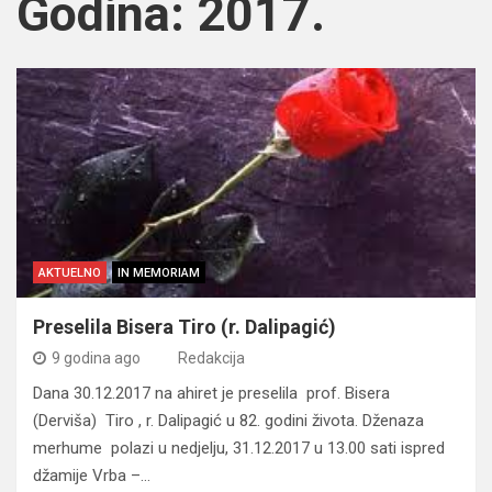
Godina:
2017.
AKTUELNO
IN MEMORIAM
Preselila Bisera Tiro (r. Dalipagić)
9 godina ago
Redakcija
Dana 30.12.2017 na ahiret je preselila prof. Bisera
(Derviša) Tiro , r. Dalipagić u 82. godini života. Dženaza
merhume polazi u nedjelju, 31.12.2017 u 13.00 sati ispred
džamije Vrba –…