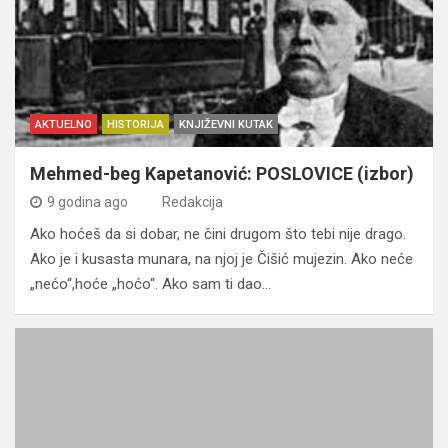
AKTUELNO
HISTORIJA
KNJIŽEVNI KUTAK
Mehmed-beg Kapetanović: POSLOVICE (izbor)
9 godina ago
Redakcija
Ako hoćeš da si dobar, ne čini drugom što tebi nije drago.
Ako je i kusasta munara, na njoj je Čišić mujezin. Ako neće
„nećo“,hoće „hoćo“. Ako sam ti dao…