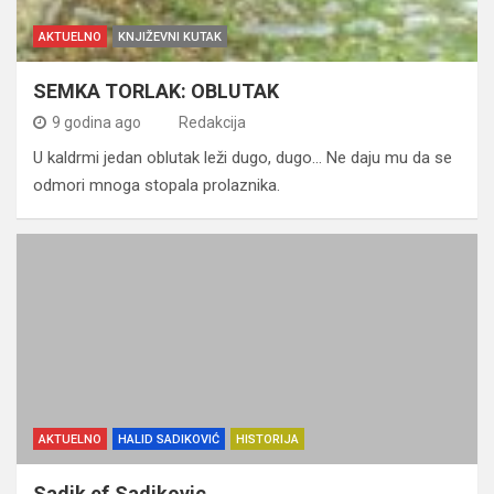
AKTUELNO
KNJIŽEVNI KUTAK
SEMKA TORLAK: OBLUTAK
9 godina ago
Redakcija
U kaldrmi jedan oblutak leži dugo, dugo… Ne daju mu da se
odmori mnoga stopala prolaznika.
AKTUELNO
HALID SADIKOVIĆ
HISTORIJA
Sadik ef.Sadikovic