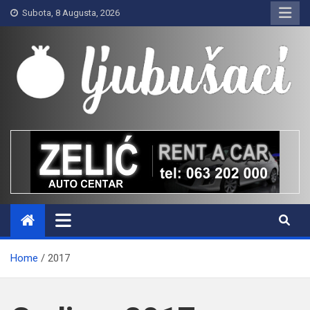
Skip
Subota, 8 Augusta, 2026
to
content
Ljubušaci
Svom voljenom gradu
Home
2017