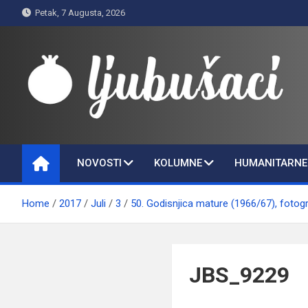
Skip
Petak, 7 Augusta, 2026
to
content
Ljubušaci
Svom voljenom gradu
NOVOSTI
KOLUMNE
HUMANITARNE 
Home
2017
Juli
3
50. Godisnjica mature (1966/67), fotogr
JBS_9229