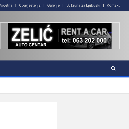
Početna
Obavještenja
Galerije
50 kruna za Ljubuški
Kontakt