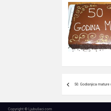
Navigacija
50. Godisnjica mature 
članaka
Copyright © Ljubušaci.com