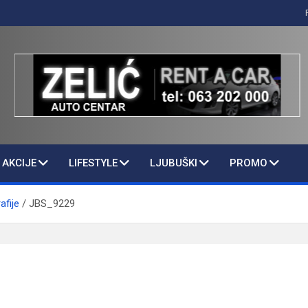
AKCIJE
LIFESTYLE
LJUBUŠKI
PROMO
afije
JBS_9229