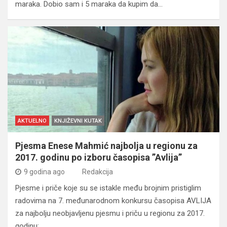
maraka. Dobio sam i 5 maraka da kupim da…
AKTUELNO
KNJIŽEVNI KUTAK
Pjesma Enese Mahmić najbolja u regionu za
2017. godinu po izboru časopisa ”Avlija”
9 godina ago
Redakcija
Pjesme i priče koje su se istakle među brojnim pristiglim
radovima na 7. međunarodnom konkursu časopisa AVLIJA
za najbolju neobjavljenu pjesmu i priču u regionu za 2017.
godinu: