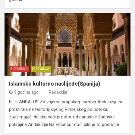
AKTUELNO
HISTORIJA
Islamsko kulturno naslijeđe(Španija)
9 godina ago
Redakcija
EL – ANDALUS Za vrijeme arapskog carstva Andaluzija se
prostirala na teritoriji cijelog Pirinejskog poluotoka,
zauzimajući daleko veći prostor od današnje španske
pokrajine Andaluzije.Na vrhuncu moći bilo je to područje…