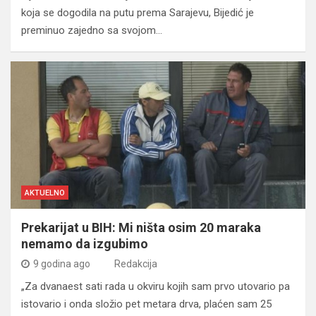
koja se dogodila na putu prema Sarajevu, Bijedić je
preminuo zajedno sa svojom…
AKTUELNO
Prekarijat u BIH: Mi ništa osim 20 maraka
nemamo da izgubimo
9 godina ago
Redakcija
„Za dvanaest sati rada u okviru kojih sam prvo utovario pa
istovario i onda složio pet metara drva, plaćen sam 25