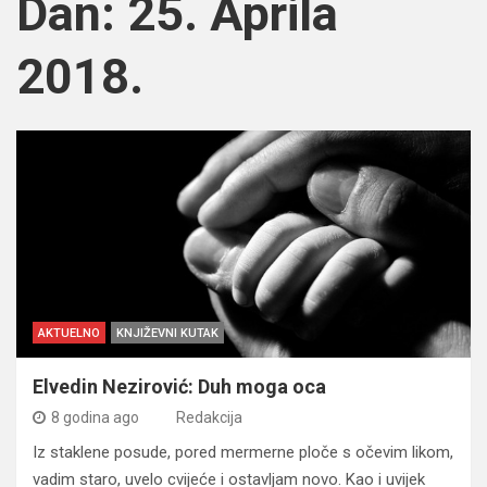
Dan:
25. Aprila
2018.
AKTUELNO
KNJIŽEVNI KUTAK
Elvedin Nezirović: Duh moga oca
8 godina ago
Redakcija
Iz staklene posude, pored mermerne ploče s očevim likom,
vadim staro, uvelo cvijeće i ostavljam novo. Kao i uvijek