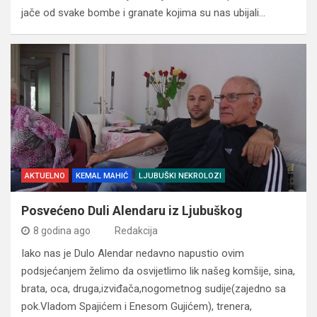
jače od svake bombe i granate kojima su nas ubijali…
AKTUELNO
KEMAL MAHIĆ
LJUBUŠKI NEKROLOZI
Posvećeno Duli Alendaru iz Ljubuškog
8 godina ago
Redakcija
Iako nas je Dulo Alendar nedavno napustio ovim
podsjećanjem želimo da osvijetlimo lik našeg komšije, sina,
brata, oca, druga,izviđača,nogometnog sudije(zajedno sa
pok.Vladom Spajićem i Enesom Gujićem), trenera,