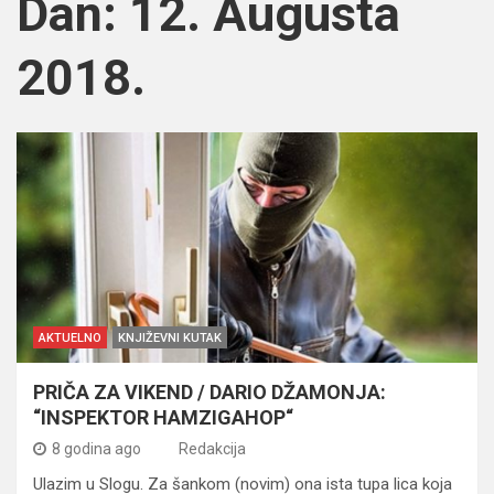
Dan:
12. Augusta
2018.
AKTUELNO
KNJIŽEVNI KUTAK
PRIČA ZA VIKEND / DARIO DŽAMONJA:
“INSPEKTOR HAMZIGAHOP“
8 godina ago
Redakcija
Ulazim u Slogu. Za šankom (novim) ona ista tupa lica koja