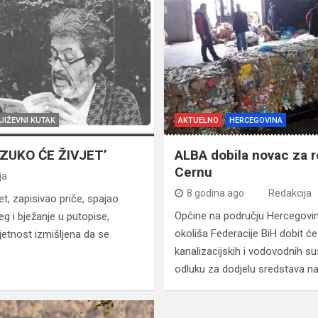
JIŽEVNI KUTAK
AKTUELNO
HERCEGOVINA
ZUKO ĆE ŽIVJET’
ALBA dobila novac za r
Cernu
ja
8 godina ago
Redakcija
et, zapisivao priče, spajao
Općine na području Hercegovin
jeg i bježanje u putopise,
okoliša Federacije BiH dobit će
umjetnost izmišljena da se
kanalizacijskih i vodovodnih s
odluku za dodjelu sredstava n