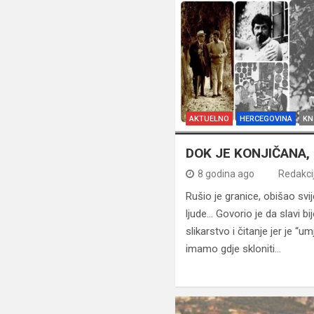
AKTUELNO
HERCEGOVINA
KN
DOK JE KONJIČANA, 
8 godina ago
Redakci
Rušio je granice, obišao svij
ljude… Govorio je da slavi bi
slikarstvo i čitanje jer je “
imamo gdje skloniti…