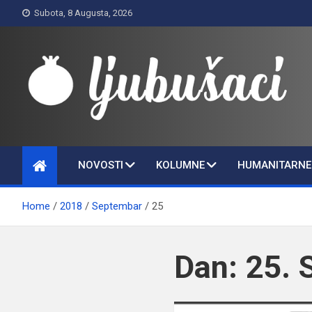
Skip
Subota, 8 Augusta, 2026
to
content
Ljubušaci
Svom voljenom gradu
NOVOSTI
KOLUMNE
HUMANITARNE 
Home
2018
Septembar
25
Dan:
25. 