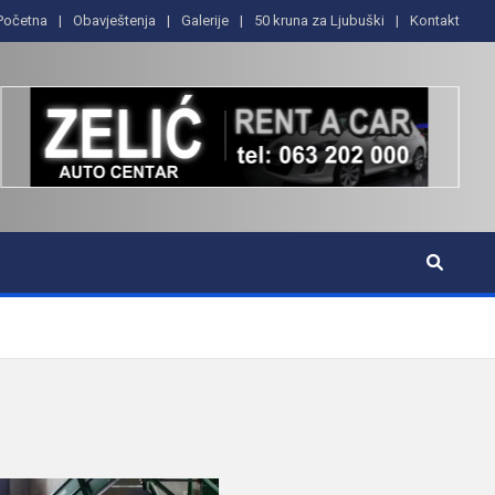
Početna
Obavještenja
Galerije
50 kruna za Ljubuški
Kontakt