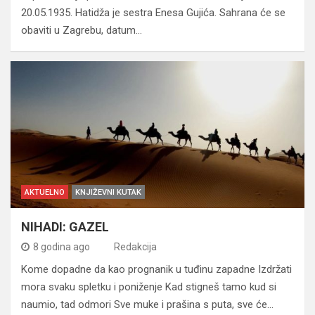
20.05.1935. Hatidža je sestra Enesa Gujića. Sahrana će se
obaviti u Zagrebu, datum…
AKTUELNO
KNJIŽEVNI KUTAK
NIHADI: GAZEL
8 godina ago
Redakcija
Kome dopadne da kao prognanik u tuđinu zapadne Izdržati
mora svaku spletku i poniženje Kad stigneš tamo kud si
naumio, tad odmori Sve muke i prašina s puta, sve će…