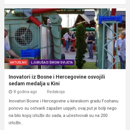
AKTUELNO
LJUBUŠACI ŠIROM SVIJETA
Inovatori iz Bosne i Hercegovine osvojili
sedam medalja u Kini
8 godina ago
Redakcija
Inovatori Bosne i Hercegovine u kineskom gradu Foshanu
ponovo su ostvarili zapažen uspjeh, ovaj put je bolji nego
na bilo kojoj izložbi do sada, a učestvovali su na 200
izložbi…