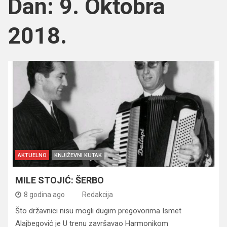
Dan:
9. Oktobra
2018.
AKTUELNO
KNJIŽEVNI KUTAK
MILE STOJIĆ: ŠERBO
8 godina ago
Redakcija
Što državnici nisu mogli dugim pregovorima Ismet
Alajbegović je U trenu završavao Harmonikom