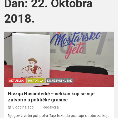
Dan:
22. Oktobra
2018.
AKTUELNO
HISTORIJA
KNJIŽEVNI KUTAK
Hivzija Hasandedić – velikan koji se nije
zatvorio u političke granice
8 godina ago
Redakcija
Njegov životni put potvrđuje tezu da postoje osobe za koje