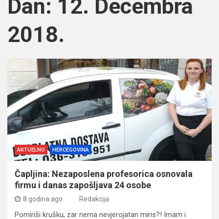
Dan:
12. Decembra
2018.
AKTUELNO
HERCEGOVINA
Čapljina: Nezaposlena profesorica osnovala
firmu i danas zapošljava 24 osobe
8 godina ago
Redakcija
Pomiriši krušku, zar nema nevjerojatan miris?! Imam i