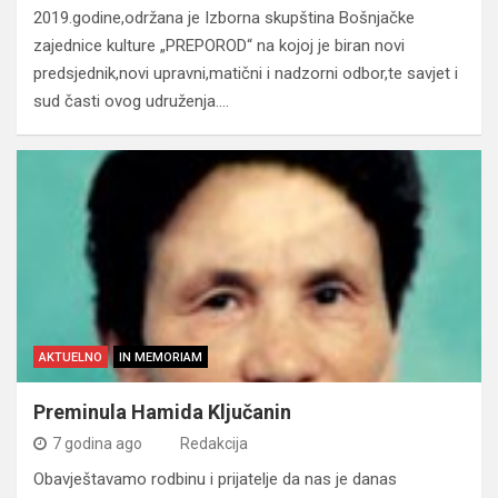
2019.godine,održana je Izborna skupština Bošnjačke
zajednice kulture „PREPOROD“ na kojoj je biran novi
predsjednik,novi upravni,matični i nadzorni odbor,te savjet i
sud časti ovog udruženja.…
AKTUELNO
IN MEMORIAM
Preminula Hamida Ključanin
7 godina ago
Redakcija
Obavještavamo rodbinu i prijatelje da nas je danas