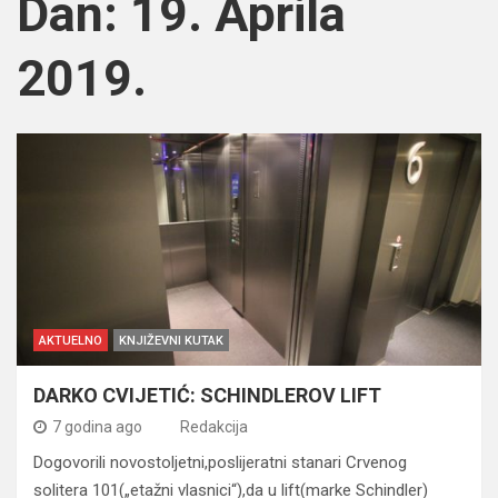
Dan:
19. Aprila
2019.
AKTUELNO
KNJIŽEVNI KUTAK
DARKO CVIJETIĆ: SCHINDLEROV LIFT
7 godina ago
Redakcija
Dogovorili novostoljetni,poslijeratni stanari Crvenog
solitera 101(„etažni vlasnici“),da u lift(marke Schindler)