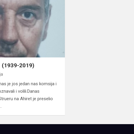
c (1939-2019)
ja
nas je jos jedan nas komsija i
navali i volili.Danas
trueru na Ahiret je preselio
i…