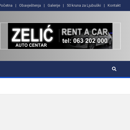
Početna
Obavještenja
Galerije
50 kruna za Ljubuški
Kontakt