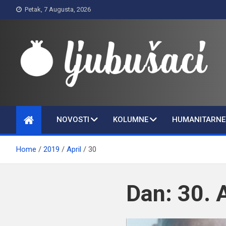
Skip
Petak, 7 Augusta, 2026
to
content
Ljubušaci
Svom voljenom gradu
NOVOSTI
KOLUMNE
HUMANITARNE 
Home
2019
April
30
Dan:
30. 