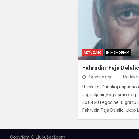
AKTUELNO
IN MEMORIAM
Fahrudin-Faja Delali
7 godina ago
Redakci
U dalekoj Danskoj napustio 
sugradjanin,koga smo svi poz
30.04.2019.godine u gradu S
Fahrudin Faja Delalic. Ukop 
Copyright © Ljubušaci.com