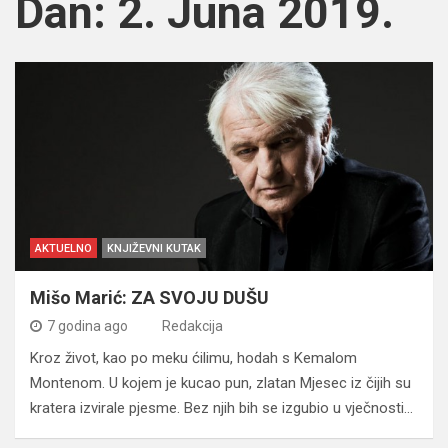
Dan:
2. Juna 2019.
AKTUELNO
KNJIŽEVNI KUTAK
Mišo Marić: ZA SVOJU DUŠU
7 godina ago
Redakcija
Kroz život, kao po meku ćilimu, hodah s Kemalom
Montenom. U kojem je kucao pun, zlatan Mjesec iz čijih su
kratera izvirale pjesme. Bez njih bih se izgubio u vječnosti…