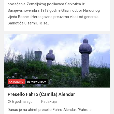
povlačenja Zemaljskog pogllavara Sarkotića iz
Sarajeva,novembra 1918.godine.Glavni odbor Narodnog
vijeća Bosne i Hercegovine preuzima vlast od generala
Sarkotića u zemlji.To se…
AKTUELNO
IN MEMORIAM
Preselio Fahro (Ćamila) Alendar
6 godina ago
Redakcija
Danas je na ahiret preselio Fahro Alendar, “Fahro s