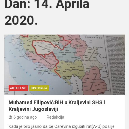
Dan:
14. Aprila
2020.
AKTUELNO
HISTORIJA
Muhamed Filipović:BiH u Kraljevini SHS i
Kraljevini Jugoslaviji
6 godina ago
Redakcija
Kada je bilo jasno da će Carevina izgubiti rat(A-U),poslije