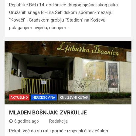
Republike BiH i 14. godišnjice drugog pješadijskog puka
Oružanih snaga BiH na Šehidskom spomen-mezarju
“Kovači” i Gradskom groblju “Stadion” na Koševu
polaganjem cvijeća, učenjem…
AKTUELNO
HERCEGOVINA
KNJIŽEVNI KUTAK
MLADEN BOŠNJAK: ZVRKULJE
6 godina ago
Redakcija
Rekoh već da su rat i poraće iznjedrili čitav ešalon