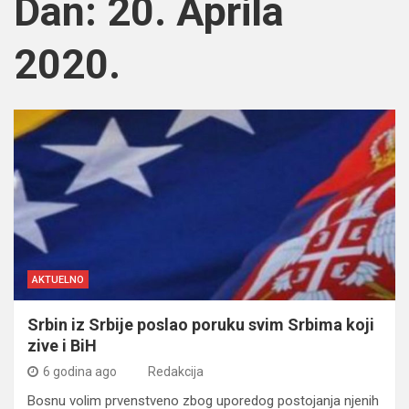
Dan:
20. Aprila
2020.
AKTUELNO
Srbin iz Srbije poslao poruku svim Srbima koji
zive i BiH
6 godina ago
Redakcija
Bosnu volim prvenstveno zbog uporedog postojanja njenih