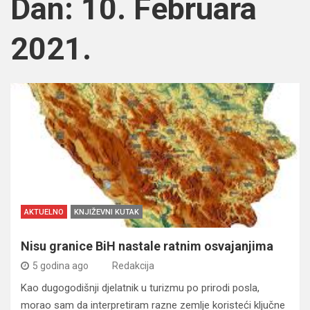
Dan:
10. Februara
2021.
AKTUELNO
KNJIŽEVNI KUTAK
Nisu granice BiH nastale ratnim osvajanjima
5 godina ago
Redakcija
Kao dugogodišnji djelatnik u turizmu po prirodi posla,
morao sam da interpretiram razne zemlje koristeći ključne