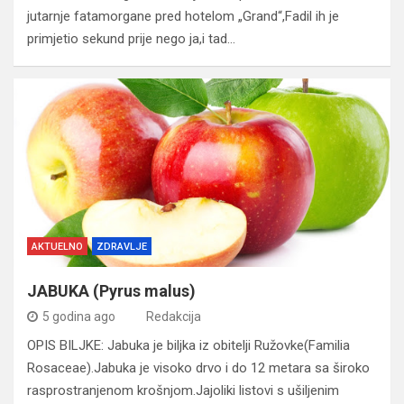
jutarnje fatamorgane pred hotelom „Grand“,Fadil ih je
primjetio sekund prije nego ja,i tad…
AKTUELNO
ZDRAVLJE
JABUKA (Pyrus malus)
5 godina ago
Redakcija
OPIS BILJKE: Jabuka je biljka iz obitelji Ružovke(Familia
Rosaceae).Jabuka je visoko drvo i do 12 metara sa široko
rasprostranjenom krošnjom.Jajoliki listovi s ušiljenim