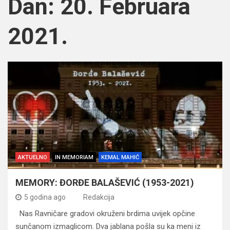
Dan:
20. Februara
2021.
AKTUELNO
IN MEMORIAM
KEMAL MAHIĆ
MEMORY: ĐORĐE BALAŠEVIĆ (1953-2021)
5 godina ago
Redakcija
Nas Ravničare gradovi okruženi brdima uvijek opčine
sunčanom izmaglicom. Dva jablana pošla su ka meni iz