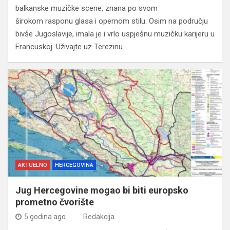
balkanske muzičke scene, znana po svom
širokom rasponu glasa i opernom stilu. Osim na području
bivše Jugoslavije, imala je i vrlo uspješnu muzičku karijeru u
Francuskoj. Uživajte uz Terezinu…
AKTUELNO
HERCEGOVINA
Jug Hercegovine mogao bi biti europsko
prometno čvorište
5 godina ago
Redakcija