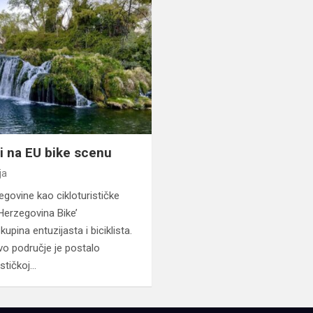
i na EU bike scenu
ja
egovine kao cikloturističke
‘Herzegovina Bike’
pina entuzijasta i biciklista.
vo područje je postalo
ističkoj…