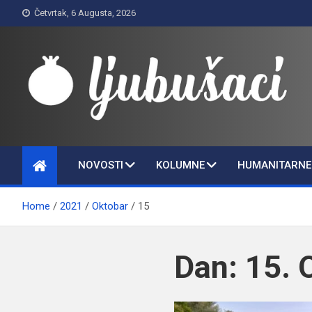
Skip
Četvrtak, 6 Augusta, 2026
to
content
Ljubušaci
Svom voljenom gradu
NOVOSTI
KOLUMNE
HUMANITARNE 
Home
2021
Oktobar
15
Dan:
15. 