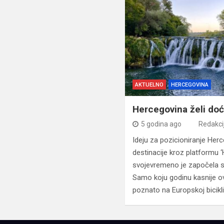
AKTUELNO
HERCEGOVINA
Hercegovina želi doć
5 godina ago
Redakci
Ideju za pozicioniranje Herc
destinacije kroz platformu 
svojevremeno je započela sku
Samo koju godinu kasnije o
poznato na Europskoj bicikl