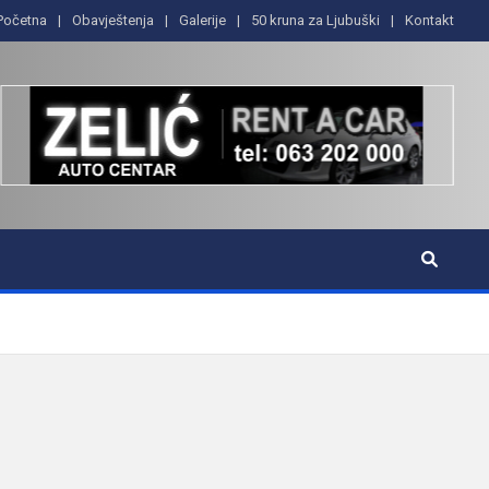
Početna
Obavještenja
Galerije
50 kruna za Ljubuški
Kontakt