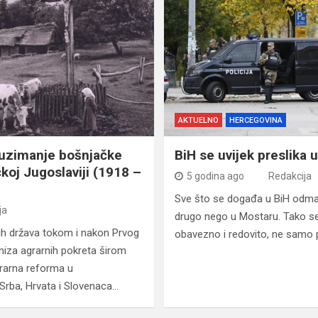
AKTUELNO
HERCEGOVINA
duzimanje bošnjačke
BiH se uvijek preslika 
koj Jugoslaviji (1918 –
5 godina ago
Redakcija
Sve što se događa u BiH odmah 
ja
drugo nego u Mostaru. Tako se 
kih država tokom i nakon Prvog
obavezno i redovito, ne samo p
 niza agrarnih pokreta širom
grarna reforma u
Srba, Hrvata i Slovenaca…