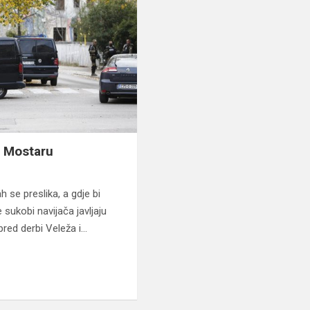
u Mostaru
se preslika, a gdje bi
sukobi navijača javljaju
red derbi Veleža i…