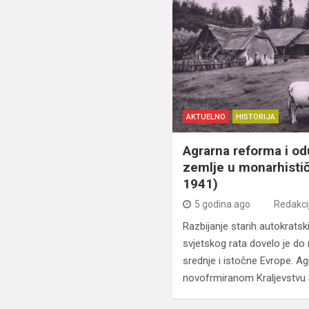
AKTUELNO
HISTORIJA
Agrarna reforma i o
zemlje u monarhistič
1941)
5 godina ago
Redakci
Razbijanje starih autokrats
svjetskog rata dovelo je do
srednje i istočne Evrope. A
novofrmiranom Kraljevstvu 