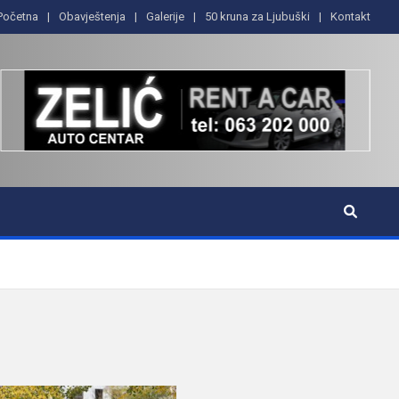
Početna
Obavještenja
Galerije
50 kruna za Ljubuški
Kontakt