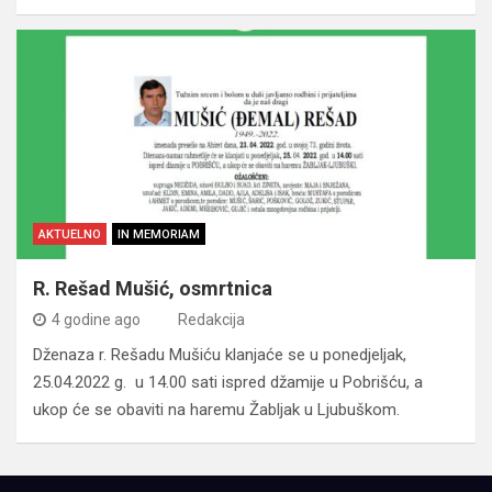
AKTUELNO
IN MEMORIAM
R. Rešad Mušić, osmrtnica
4 godine ago
Redakcija
Dženaza r. Rešadu Mušiću klanjaće se u ponedjeljak,
25.04.2022 g. u 14.00 sati ispred džamije u Pobrišću, a
ukop će se obaviti na haremu Žabljak u Ljubuškom.