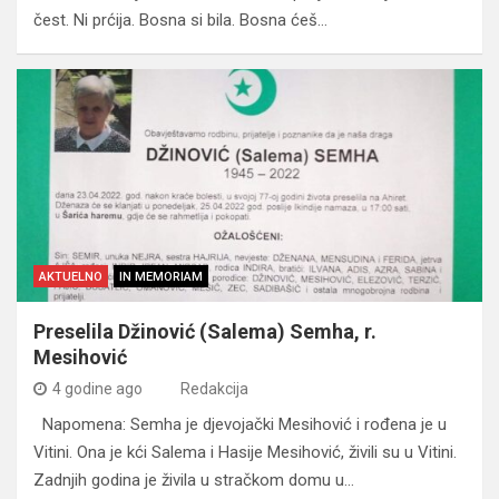
čest. Ni prćija. Bosna si bila. Bosna ćeš…
AKTUELNO
IN MEMORIAM
Preselila Džinović (Salema) Semha, r.
Mesihović
4 godine ago
Redakcija
Napomena: Semha je djevojački Mesihović i rođena je u
Vitini. Ona je kći Salema i Hasije Mesihović, živili su u Vitini.
Zadnjih godina je živila u stračkom domu u…