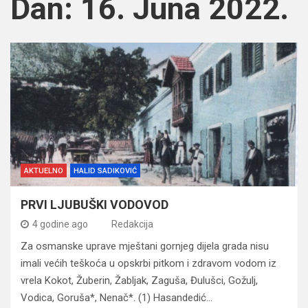
Dan:
16. Juna 2022.
AKTUELNO
HALID SADIKOVIĆ
PRVI LJUBUŠKI VODOVOD
4 godine ago
Redakcija
Za osmanske uprave mještani gornjeg dijela grada nisu
imali većih teškoća u opskrbi pitkom i zdravom vodom iz
vrela Kokot, Žuberin, Žabljak, Zaguša, Đulušci, Gožulj,
Vodica, Goruša*, Nenač*. (1) Hasandedić…