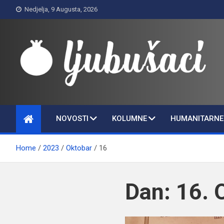
Skip
Nedjelja, 9 Augusta, 2026
to
content
Ljubušaci
Svom voljenom gradu
NOVOSTI
KOLUMNE
HUMANITARNE 
Home
2023
Oktobar
16
Dan:
16. 