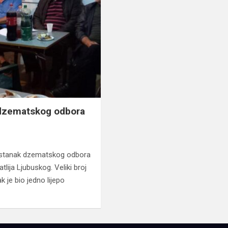
 dzematskog odbora
sastanak dzematskog odbora
lija Ljubuskog. Veliki broj
ak je bio jedno lijepo