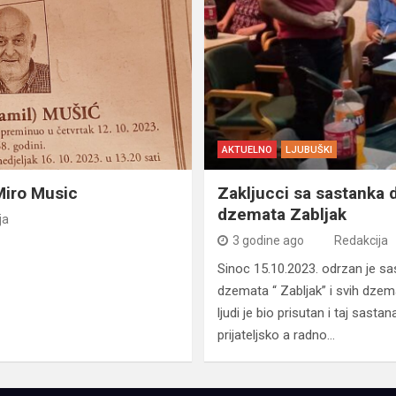
AKTUELNO
LJUBUŠKI
Miro Music
Zakljucci sa sastanka
dzemata Zabljak
ja
3 godine ago
Redakcija
Sinoc 15.10.2023. odrzan je 
dzemata “ Zabljak” i svih dzemat
ljudi je bio prisutan i taj sastan
prijateljsko a radno…