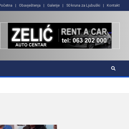
Početna
Obavještenja
Galerije
50 kruna za Ljubuški
Kontakt