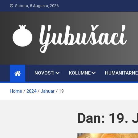
Skip
Subota, 8 Augusta, 2026
to
content
Ljubušaci
Svom voljenom gradu
NOVOSTI
KOLUMNE
HUMANITARNE 
Home
2024
Januar
19
Dan:
19. 