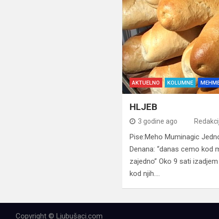
AKTUELNO
KOLUMNE
MEHME
HLJEB
3 godine ago
Redakci
Pise:Meho Muminagic Jedno 
Denana: “danas cemo kod ma
zajedno” Oko 9 sati izadjem 
kod njih.…
Copyright © Ljubušaci.com