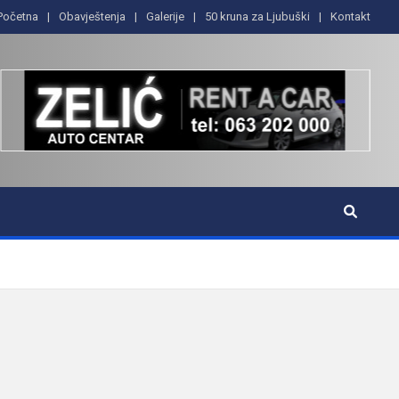
Početna
Obavještenja
Galerije
50 kruna za Ljubuški
Kontakt